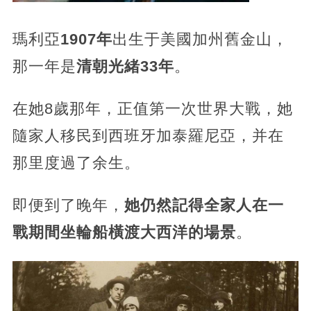
瑪利亞
1907年
出生于美國加州舊金山，
那一年是
清朝光緒33年
。
在她8歲那年，正值第一次世界大戰，她
隨家人移民到西班牙加泰羅尼亞，并在
那里度過了余生。
即便到了晚年，
她仍然記得全家人在一
戰期間坐輪船橫渡大西洋的場景
。