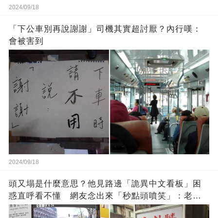
2024/09/18
「下公車別再說謝謝」司機其實超討厭？內行嘆：
會被害到
2024/09/18
頭又塌是什麼意思？他見路邊「詭異中文看板」困
惑直呼看不懂 網友念出來「秒點頭噴笑」：老一
輩的智慧