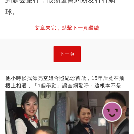
到處去旅行，假期還會約朋友打打網
球。
文章未完，點擊下一頁繼續
下一頁
他小時候找漂亮空姐合照紀念首飛，15年后竟在飛
機上相遇，「1個舉動」讓全網驚呼：這根本不是巧
合！