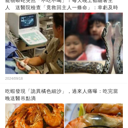
寵物蟒蛇突然「不吃不喝」！每天晚上都纏著主
人 送醫院檢查「竟救回主人一條命」：幸虧及時
2024/09/18
吃蝦發現「詭異橘色細沙」，過來人痛曝：吃完當
晚送醫吊點滴