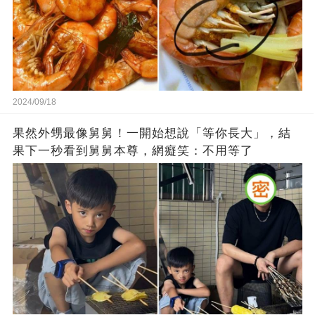
2024/09/18
果然外甥最像舅舅！一開始想說「等你長大」，結
果下一秒看到舅舅本尊，網癡笑：不用等了