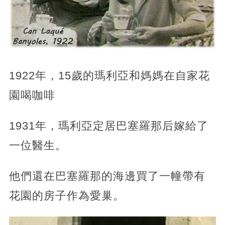
1922年，15歲的瑪利亞和媽媽在自家花
園喝咖啡
1931年，瑪利亞定居巴塞羅那后嫁給了
一位醫生。
他們還在巴塞羅那的海邊買了一幢帶有
花園的房子作為愛巢。