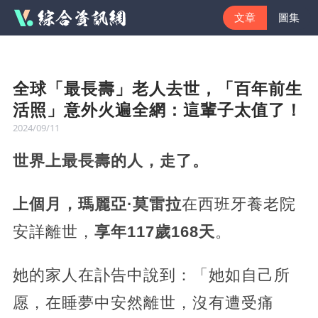
文章
圖集
全球「最長壽」老人去世，「百年前生
活照」意外火遍全網：這輩子太值了！
2024/09/11
世界上最長壽的人，走了。
上個月，瑪麗亞·莫雷拉
在西班牙養老院
安詳離世，
享年117歲168天
。
她的家人在訃告中說到：「她如自己所
愿，在睡夢中安然離世，沒有遭受痛