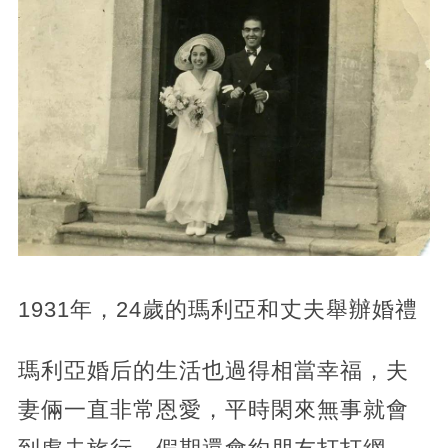
1931年，24歲的瑪利亞和丈夫舉辦婚禮
瑪利亞婚后的生活也過得相當幸福，夫
妻倆一直非常恩愛，平時閑來無事就會