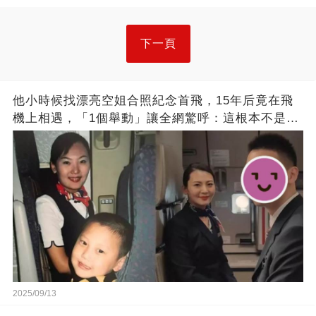
下一頁
他小時候找漂亮空姐合照紀念首飛，15年后竟在飛
機上相遇，「1個舉動」讓全網驚呼：這根本不是巧
合！
2025/09/13