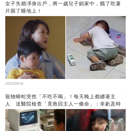
女子失婚凈身出戶，將一歲兒子鎖家中，餓了吃薯
片困了睡地上！
2024/09/18
寵物蟒蛇突然「不吃不喝」！每天晚上都纏著主
人 送醫院檢查「竟救回主人一條命」：幸虧及時