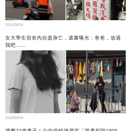
2024/09/16
女大學生宿舍內自盡身亡，遺書曝光：爸爸，放過
我吧……
2024/09/16
撞癱22歲孝子！台中保時捷酒駕「脫產拒賠1900