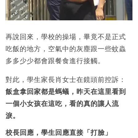
再說回來，學校的操場，畢竟不是正式
吃飯的地方，空氣中的灰塵跟一些蚊蟲
多多少少都會跟餐食進行接觸。
對此，學生家長肖女士在鏡頭前控訴：
飯盒拿回家都是螞蟻，昨天在這里看到
一個小女孩在這吃，看的真的讓人流
淚。
校長回應，學生回應直接「打臉」