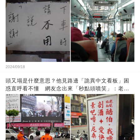
2024/09/18
頭又塌是什麼意思？他見路邊「詭異中文看板」困
惑直呼看不懂 網友念出來「秒點頭噴笑」：老一
輩的智慧