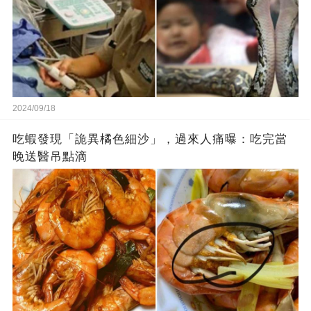
2024/09/18
吃蝦發現「詭異橘色細沙」，過來人痛曝：吃完當
晚送醫吊點滴