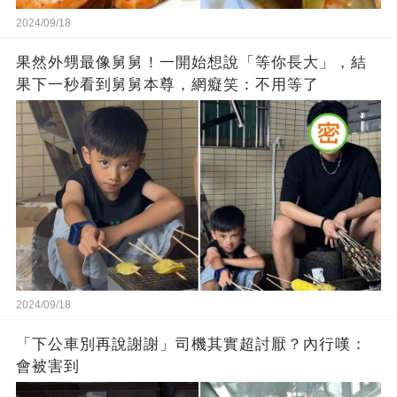
2024/09/18
果然外甥最像舅舅！一開始想說「等你長大」，結
果下一秒看到舅舅本尊，網癡笑：不用等了
2024/09/18
「下公車別再說謝謝」司機其實超討厭？內行嘆：
會被害到