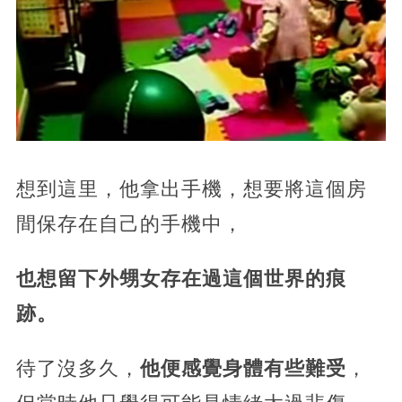
想到這里，他拿出手機，想要將這個房
間保存在自己的手機中，
也想留下外甥女存在過這個世界的痕
跡。
待了沒多久，
他便感覺身體有些難受
，