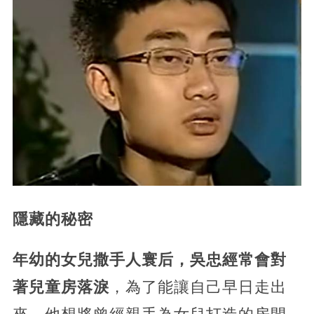
隱藏的秘密
年幼的女兒撒手人寰后，吳忠經常會對
著兒童房落淚
，為了能讓自己早日走出