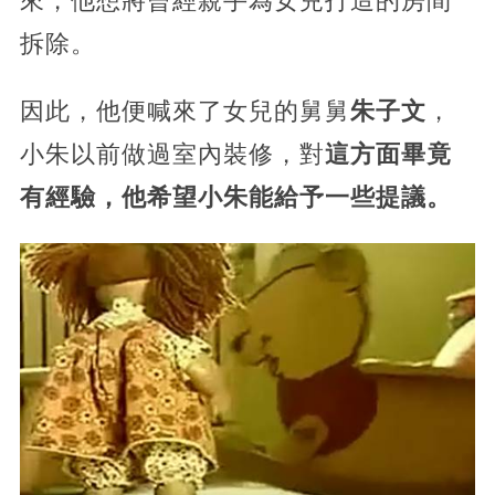
來，他想將曾經親手為女兒打造的房間
拆除。
因此，他便喊來了女兒的舅舅
朱子文
，
小朱以前做過室內裝修，
對
這方面畢竟
有經驗，他希望小朱能給予一些提議。