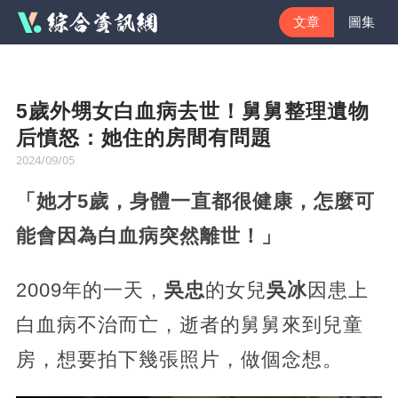
文章
圖集
5歲外甥女白血病去世！舅舅整理遺物
后憤怒：她住的房間有問題
2024/09/05
「她才5歲，身體一直都很健康，怎麼可
能會因為白血病突然離世！」
2009年的一天，
吳忠
的女兒
吳冰
因患上
白血病不治而亡，逝者的舅舅來到兒童
房，想要拍下幾張照片，做個念想。