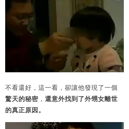
不看還好，這一看，卻讓他發現了一個
驚天的秘密
，
還意外找到了外甥女離世
的真正原因。