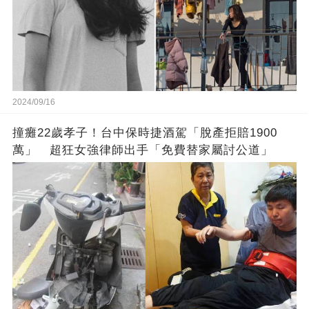
2024/09/16
撞癱22歲孝子！台中保時捷酒駕「脫產拒賠1900
萬」 超狂女強律師出手「免費替家屬討公道」