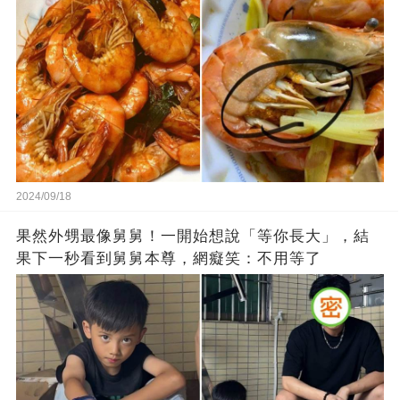
2024/09/18
果然外甥最像舅舅！一開始想說「等你長大」，結
果下一秒看到舅舅本尊，網癡笑：不用等了