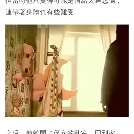
但當時他只覺得可能是情緒太過悲傷，
連帶著身體也有些難受。
之后，他離開了侄女的臥室，回到家