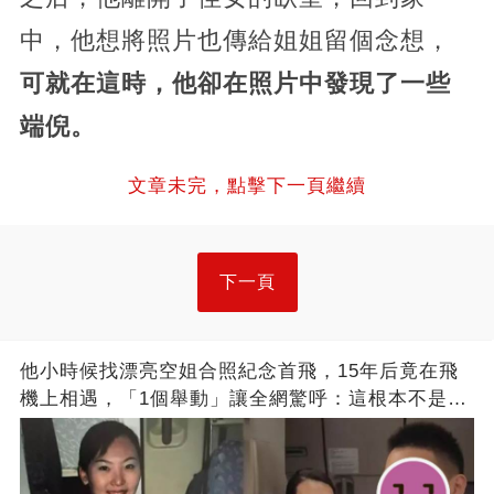
中，他想將照片也傳給姐姐留個念想，
可就在這時，他卻在照片中發現了一些
端倪。
文章未完，點擊下一頁繼續
下一頁
他小時候找漂亮空姐合照紀念首飛，15年后竟在飛
機上相遇，「1個舉動」讓全網驚呼：這根本不是巧
合！