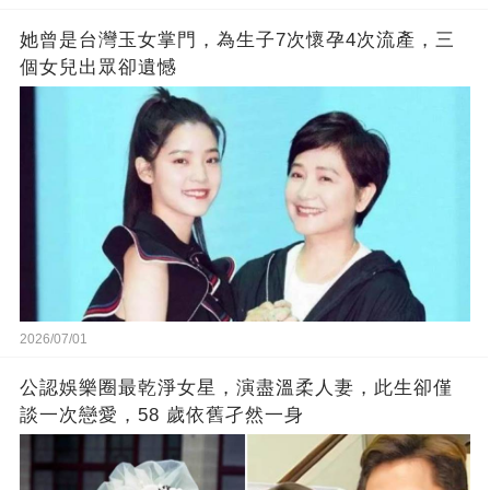
她曾是台灣玉女掌門，為生子7次懷孕4次流產，三
個女兒出眾卻遺憾
2026/07/01
公認娛樂圈最乾淨女星，演盡溫柔人妻，此生卻僅
談一次戀愛，58 歲依舊孑然一身