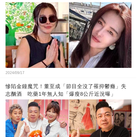
2024/09/17
慘陷金鐘魔咒！董至成「節目全沒了罹抑鬱癥」失
志酗酒 吃藥1年無人知「爆瘦8公斤近況曝」