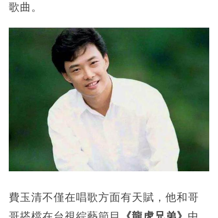
歌曲。
費玉清不僅在唱歌方面有天賦，
他和哥
哥搭檔在台視綜藝節目
《龍虎兄弟》
中