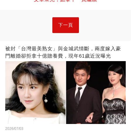
下一頁
被封「台灣最美熟女」與金城武情斷，兩度嫁入豪
門離婚卻拒拿十億贍養費，現年61歲近況曝光
2026/07/03