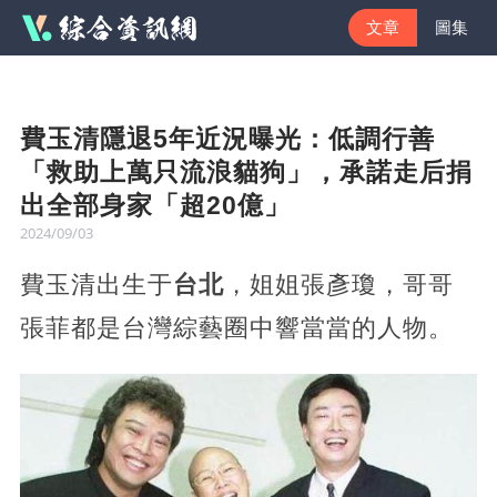
文章
圖集
費玉清隱退5年近況曝光：低調行善
「救助上萬只流浪貓狗」，承諾走后捐
出全部身家「超20億」
2024/09/03
費玉清出生于
台北
，姐姐張彥瓊，哥哥
張菲都是台灣綜藝圈中響當當的人物。