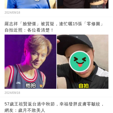
2024/09/18
羅志祥「臉變僵」被質疑，連忙曬15張「零修圖」
自拍近照：各位看清楚！
2024/09/18
57歲王祖賢返台過中秋節，幸福發胖皮膚零皺紋，
網友：歲月不敗美人