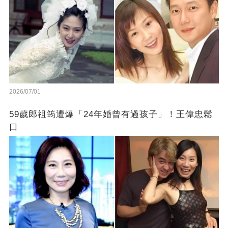
2026/07/01
59歲郎祖筠遭爆「24年婚曾有過孩子」！王偉忠鬆
口