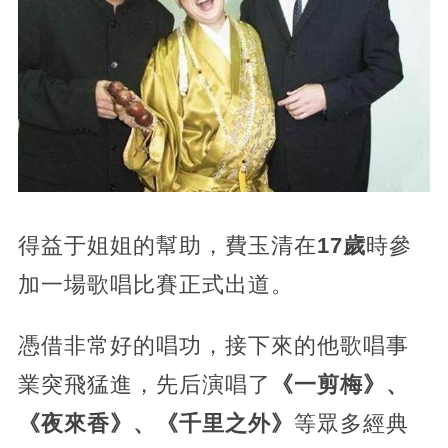
得益于姐姐的幫助，費玉清在
17歲
時參
加一場歌唱比賽正式出道。
憑借非常好的唱功，接下來的他歌唱事
業突飛猛進，先后演唱了
《一剪梅》、
《夜來香》、《千里之外》
等眾多經典