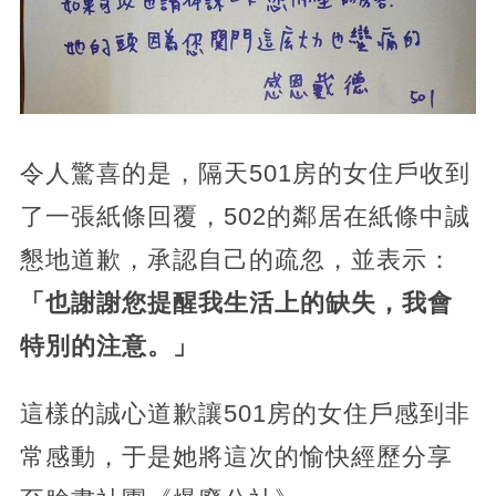
令人驚喜的是，隔天501房的女住戶收到
了一張紙條回覆，502的鄰居在紙條中誠
懇地道歉，承認自己的疏忽，並表示：
「也謝謝您提醒我生活上的缺失，我會
特別的注意。」
這樣的誠心道歉讓501房的女住戶感到非
常感動，于是她將這次的愉快經歷分享