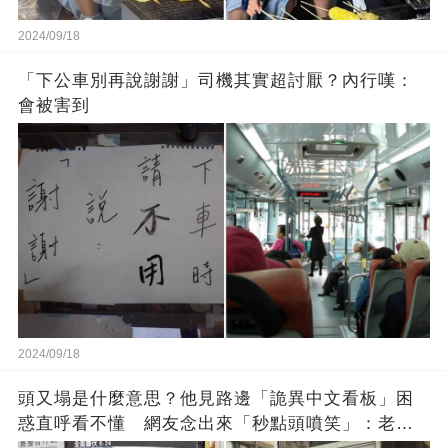
2024/09/18
「下公車別再說謝謝」司機其實超討厭？內行嘆：
會被害到
2024/09/18
頭又塌是什麼意思？他見路邊「詭異中文看板」困
惑直呼看不懂 網友念出來「秒點頭噴笑」：老一