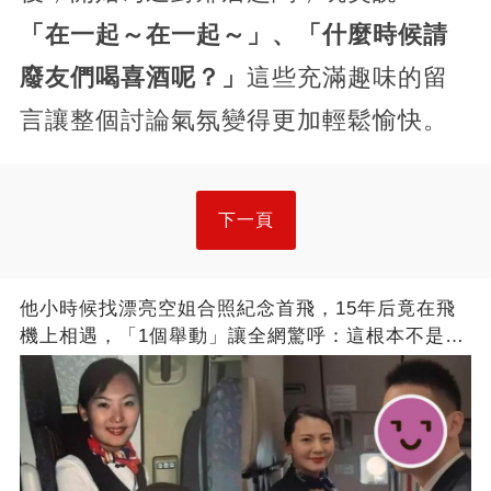
「在一起～在一起～」、「什麼時候請
廢友們喝喜酒呢？」
這些充滿趣味的留
言讓整個討論氣氛變得更加輕鬆愉快。
下一頁
他小時候找漂亮空姐合照紀念首飛，15年后竟在飛
機上相遇，「1個舉動」讓全網驚呼：這根本不是巧
合！