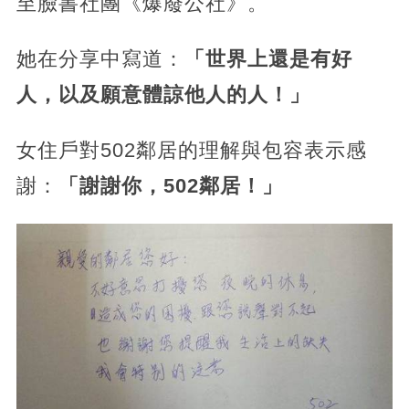
至臉書社團《爆廢公社》。
她在分享中寫道：
「世界上還是有好
人，以及願意體諒他人的人！」
女住戶對502鄰居的理解與包容表示感
謝：
「謝謝你，502鄰居！」