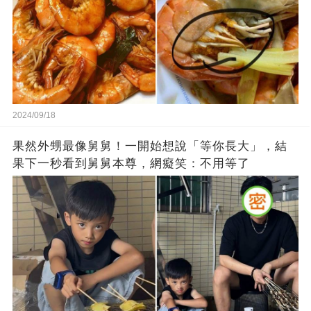
2024/09/18
果然外甥最像舅舅！一開始想說「等你長大」，結
果下一秒看到舅舅本尊，網癡笑：不用等了