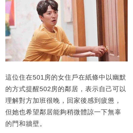
這位住在501房的女住戶在紙條中以幽默
的方式提醒502房的鄰居，
表示自己可以
理解對方加班很晚，回家後感到疲憊，
但她也希望鄰居能夠稍微體諒一下無辜
的門和牆壁。