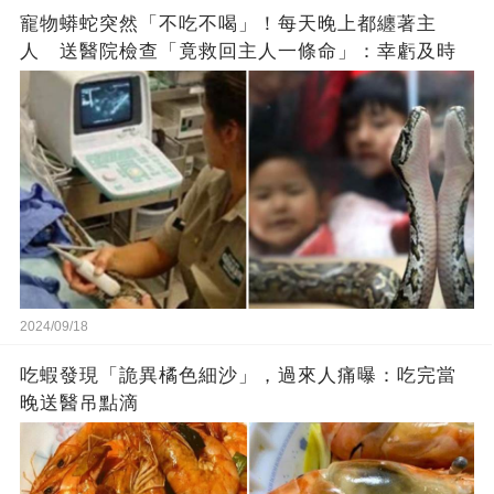
寵物蟒蛇突然「不吃不喝」！每天晚上都纏著主
人 送醫院檢查「竟救回主人一條命」：幸虧及時
2024/09/18
吃蝦發現「詭異橘色細沙」，過來人痛曝：吃完當
晚送醫吊點滴