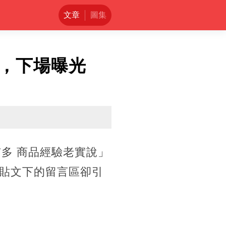
文章
圖集
，下場曝光
市多 商品經驗老實說」
貼文下的留言區卻引