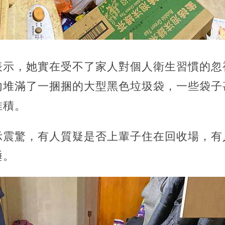
表示，
她實在受不了家人對個人衛生習慣的忽
內堆滿了一捆捆的大型黑色垃圾袋，一些袋子
堆積。
示震驚，
有人質疑是否上輩子住在回收場，有
睡。