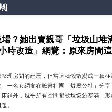
圾場？她出賣親哥「垃圾山堆滿
6小時改造」網驚：原來房間
想整理房間的經歷，但當這種懶散變成一種極
戰。一名女網友在臉書社團「爆廢公社」分享
了床鋪外，幾乎所有空間都被垃圾袋塞滿，形
問題。