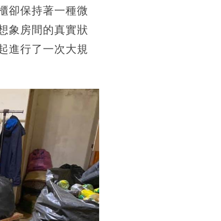
櫃卻保持著一種微
想象房間的真實狀
起進行了一次大規