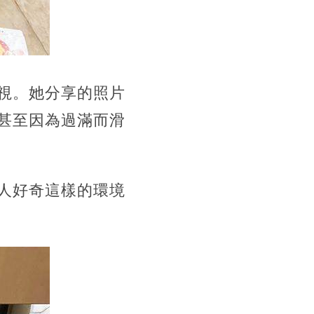
視。她分享的照片
甚至因為過滿而滑
人好奇這樣的環境