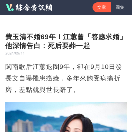
文章
圖集
費玉清不婚69年！江蕙曾「答應求婚」
他深情告白：死后要葬一起
2024/09/11
閩南歌后江蕙退圈9年，卻在9月10日發
長文自曝罹患癌癥，多年來飽受病痛折
磨，差點就與世長辭了。