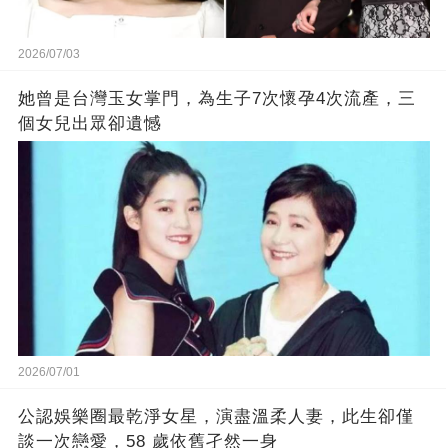
2026/07/03
她曾是台灣玉女掌門，為生子7次懷孕4次流產，三
個女兒出眾卻遺憾
2026/07/01
公認娛樂圈最乾淨女星，演盡溫柔人妻，此生卻僅
談一次戀愛，58 歲依舊孑然一身