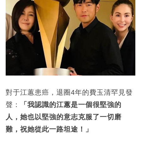
對于江蕙患癌，退圈4年的費玉清罕見發
聲：
「我認識的江蕙是一個很堅強的
人，她也以堅強的意志克服了一切磨
難，祝她從此一路坦途！」