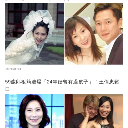
2026/07/01
59歲郎祖筠遭爆「24年婚曾有過孩子」！王偉忠鬆
口