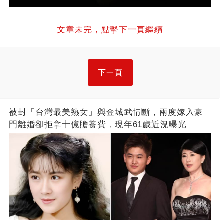
文章未完，點擊下一頁繼續
下一頁
被封「台灣最美熟女」與金城武情斷，兩度嫁入豪
門離婚卻拒拿十億贍養費，現年61歲近況曝光