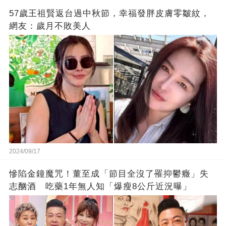
57歲王祖賢返台過中秋節，幸福發胖皮膚零皺紋，
網友：歲月不敗美人
2024/09/17
慘陷金鐘魔咒！董至成「節目全沒了罹抑鬱癥」失
志酗酒 吃藥1年無人知「爆瘦8公斤近況曝」