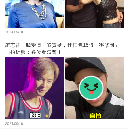
2024/09/18
羅志祥「臉變僵」被質疑，連忙曬15張「零修圖」
自拍近照：各位看清楚！
2024/09/18