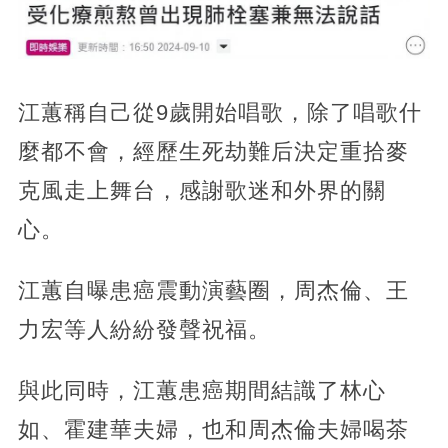
江蕙稱自己從9歲開始唱歌，除了唱歌什
麼都不會，經歷生死劫難后決定重拾麥
克風走上舞台，感謝歌迷和外界的關
心。
江蕙自曝患癌震動演藝圈，周杰倫、王
力宏等人紛紛發聲祝福。
與此同時，江蕙患癌期間結識了林心
如、霍建華夫婦，也和周杰倫夫婦喝茶