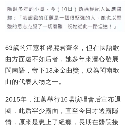
63歲的江蕙和鄧麗君齊名，但在國語歌
曲方面遠不如后者，她多年來潛心發展
閩南語，奪下13座金曲獎，成為閩南歌
曲的代表人物之一。
2015年，江蕙舉行16場演唱會后宣布退
圈，此后罕少露面，直至今日才透露隱
情，原來是患上了絕癥，長期在醫院接