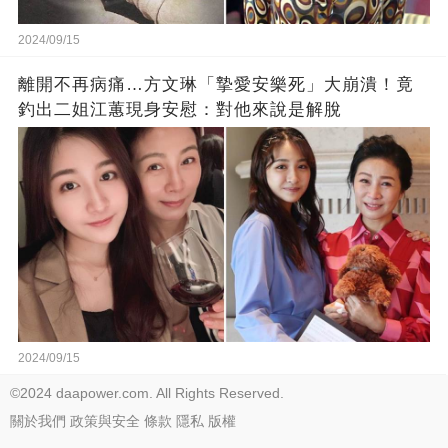
2024/09/15
離開不再病痛…方文琳「摯愛安樂死」大崩潰！竟
釣出二姐江蕙現身安慰：對他來說是解脫
2024/09/15
©2024 daapower.com. All Rights Reserved.
關於我們
政策與安全
條款
隱私
版權