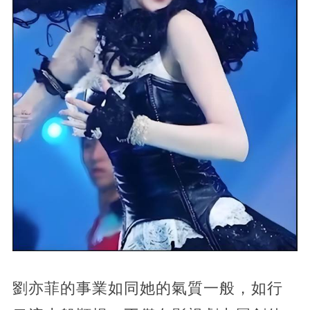
劉亦菲的事業如同她的氣質一般，如行