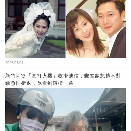
2026/07/01
新竹阿婆「拿打火機」收掛號信，郵差越想越不對
勁急忙折返，竟看到這樣一幕