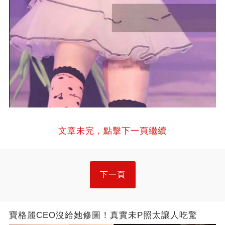
文章未完，點擊下一頁繼續
下一頁
寶格麗CEO沒給她修圖！真實未P照太讓人吃驚