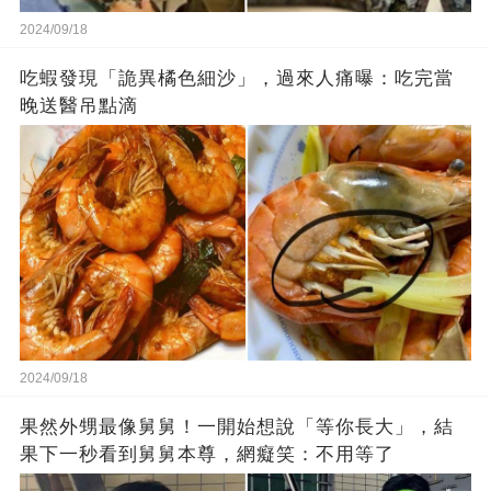
2024/09/18
吃蝦發現「詭異橘色細沙」，過來人痛曝：吃完當
晚送醫吊點滴
2024/09/18
果然外甥最像舅舅！一開始想說「等你長大」，結
果下一秒看到舅舅本尊，網癡笑：不用等了