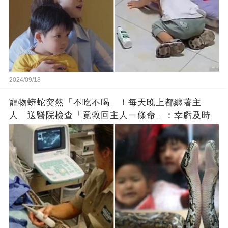
2024/09/18
寵物蟒蛇突然「不吃不喝」！每天晚上都纏著主
人 送醫院檢查「竟救回主人一條命」：幸虧及時