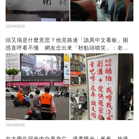
2024/09/18
頭又塌是什麼意思？他見路邊「詭異中文看板」困
惑直呼看不懂 網友念出來「秒點頭噴笑」：老一
輩的智慧
2024/09/16
女大學生宿舍內自盡身亡，遺書曝光：爸爸，放過