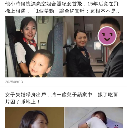
他小時候找漂亮空姐合照紀念首飛，15年后竟在飛
機上相遇，「1個舉動」讓全網驚呼：這根本不是巧
合！
2025/09/13
女子失婚凈身出戶，將一歲兒子鎖家中，餓了吃薯
片困了睡地上！