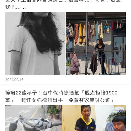
我吧……
2024/09/16
撞癱22歲孝子！台中保時捷酒駕「脫產拒賠1900
萬」 超狂女強律師出手「免費替家屬討公道」