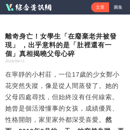
文章
圖集
離奇身亡！女學生「在廢棄老井被發
現」 ，出乎意料的是「肚裡還有一
個」真相揭曉父母心碎
2024/09/13
在寧靜的小村莊，一位17歲的少女鄭小
花突然失蹤，像是從人間蒸發了。她的
父母四處尋找，但始終沒有任何線索。
她曾是個活潑懂事的女孩，成績優異、
性格開朗，家里家外都深受喜愛。
然