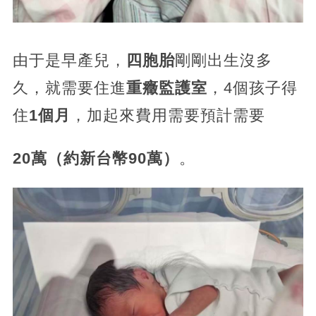
由于是早產兒，
四胞胎
剛剛出生沒多
久，就需要住進
重癥監護室
，4個孩子得
住
1個月
，加起來費用需要預計需要
20萬（約新台幣90萬）
。