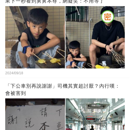
果下一秒看到舅舅本尊，網癡笑：不用等了
2024/09/18
「下公車別再說謝謝」司機其實超討厭？內行嘆：
會被害到