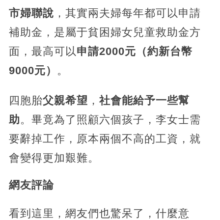
市婦聯說
，其實兩夫婦每年都可以申請
補助金，是屬于貧困婦女兒童救助金方
面，最高可以
申請2000元（約新台幣
9000元）
。
四胞胎
父親希望
，
社會能給予一些幫
助
。畢竟為了照顧六個孩子，李女士需
要辭掉工作，原本兩個不高的工資，就
會變得更加艱難。
網友評論
看到這里，網友們也驚呆了，什麼意