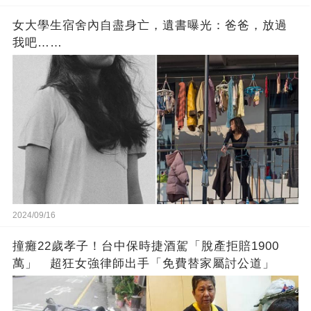
女大學生宿舍內自盡身亡，遺書曝光：爸爸，放過
我吧……
2024/09/16
撞癱22歲孝子！台中保時捷酒駕「脫產拒賠1900
萬」 超狂女強律師出手「免費替家屬討公道」