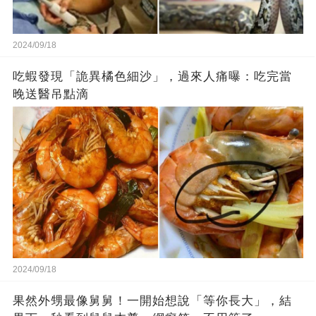
2024/09/18
吃蝦發現「詭異橘色細沙」，過來人痛曝：吃完當
晚送醫吊點滴
2024/09/18
果然外甥最像舅舅！一開始想說「等你長大」，結