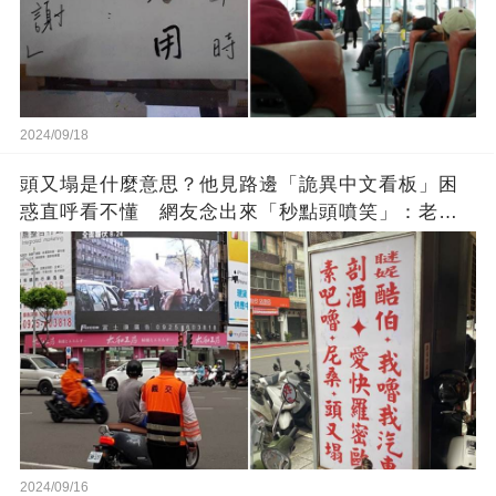
2024/09/18
頭又塌是什麼意思？他見路邊「詭異中文看板」困
惑直呼看不懂 網友念出來「秒點頭噴笑」：老一
輩的智慧
2024/09/16