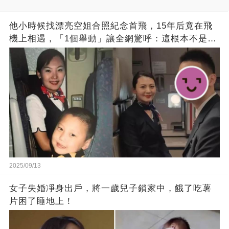
他小時候找漂亮空姐合照紀念首飛，15年后竟在飛
機上相遇，「1個舉動」讓全網驚呼：這根本不是巧
合！
2025/09/13
女子失婚凈身出戶，將一歲兒子鎖家中，餓了吃薯
片困了睡地上！