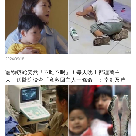
2024/09/18
寵物蟒蛇突然「不吃不喝」！每天晚上都纏著主
人 送醫院檢查「竟救回主人一條命」：幸虧及時