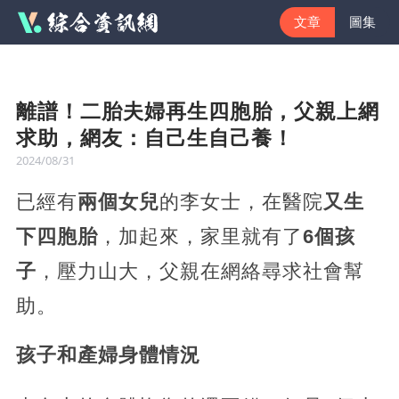
文章
圖集
離譜！二胎夫婦再生四胞胎，父親上網
求助，網友：自己生自己養！
2024/08/31
已經有
兩個女兒
的李女士，在醫院
又生
下四胞胎
，加起來，家里就有了
6個孩
子
，壓力山大，父親在網絡尋求社會幫
助。
孩子和產婦身體情況