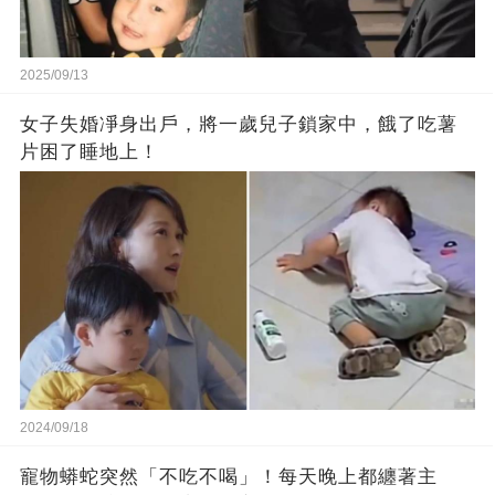
2025/09/13
女子失婚凈身出戶，將一歲兒子鎖家中，餓了吃薯
片困了睡地上！
2024/09/18
寵物蟒蛇突然「不吃不喝」！每天晚上都纏著主