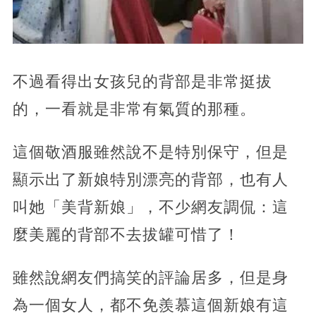
不過看得出女孩兒的背部是非常挺拔
的，一看就是非常有氣質的那種。
這個敬酒服雖然說不是特別保守，但是
顯示出了新娘特別漂亮的背部，也有人
叫她「美背新娘」，不少網友調侃：這
麼美麗的背部不去拔罐可惜了！
雖然說網友們搞笑的評論居多，但是身
為一個女人，都不免羨慕這個新娘有這