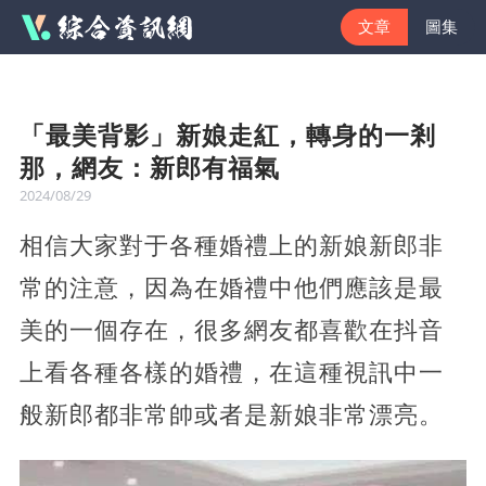
文章
圖集
「最美背影」新娘走紅，轉身的一剎
那，網友：新郎有福氣
2024/08/29
相信大家對于各種婚禮上的新娘新郎非
常的注意，因為在婚禮中他們應該是最
美的一個存在，很多網友都喜歡在抖音
上看各種各樣的婚禮，在這種視訊中一
般新郎都非常帥或者是新娘非常漂亮。