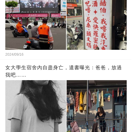
2024/09/16
女大學生宿舍內自盡身亡，遺書曝光：爸爸，放過
我吧……