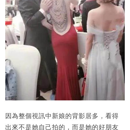
因為整個視訊中新娘的背影居多，
看得
出來不是她自己拍的，而是她的好朋友