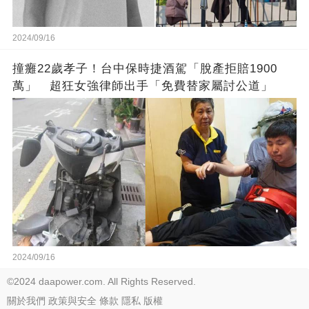
2024/09/16
撞癱22歲孝子！台中保時捷酒駕「脫產拒賠1900
萬」 超狂女強律師出手「免費替家屬討公道」
2024/09/16
©2024 daapower.com. All Rights Reserved.
關於我們
政策與安全
條款
隱私
版權