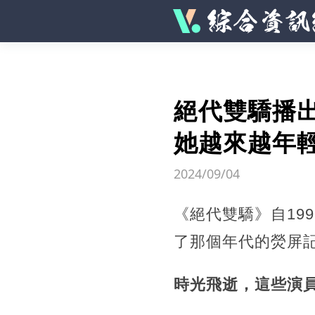
絕代雙驕播
她越來越年
2024/09/04
《絕代雙驕》自19
了那個年代的熒屏
時光飛逝，這些演