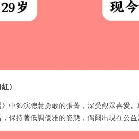
綺紅）
驕》中飾演聰慧勇敢的張菁，深受觀眾喜愛。
活，保持著低調優雅的姿態，偶爾出現在公益