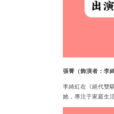
張菁（飾演者：李
李綺紅在《絕代雙
她，專注于家庭生