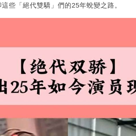
這些「絕代雙驕」們的25年蛻變之路。