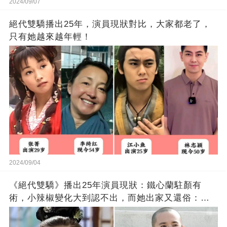
2024/09/07
絕代雙驕播出25年，演員現狀對比，大家都老了，
只有她越來越年輕！
2024/09/04
《絕代雙驕》播出25年演員現狀：鐵心蘭駐顏有
術，小辣椒變化大到認不出，而她出家又還俗：不
忍父母受苦