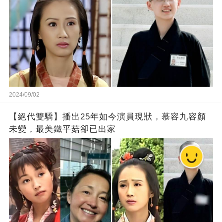
2024/09/02
【絕代雙驕】播出25年如今演員現狀，慕容九容顏
未變，最美鐵平菇卻已出家