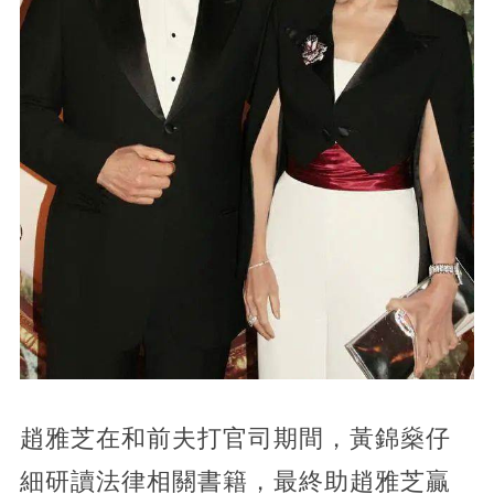
趙雅芝在和前夫打官司期間，黃錦燊仔
細研讀法律相關書籍，最終助趙雅芝贏