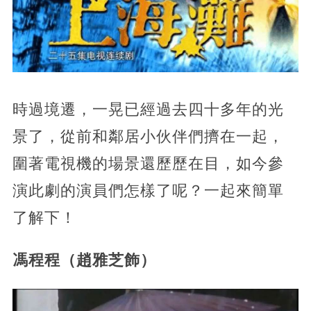
時過境遷，一晃已經過去四十多年的光
景了，從前和鄰居小伙伴們擠在一起，
圍著電視機的場景還歷歷在目，如今參
演此劇的演員們怎樣了呢？一起來簡單
了解下！
馮程程（趙雅芝飾）