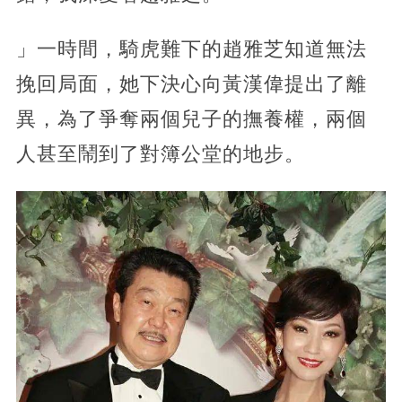
」一時間，騎虎難下的趙雅芝知道無法
挽回局面，她下決心向黃漢偉提出了離
異，為了爭奪兩個兒子的撫養權，兩個
人甚至鬧到了對簿公堂的地步。