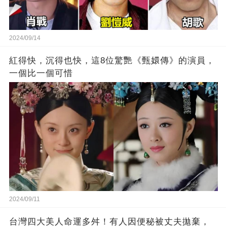
2024/09/14
紅得快，沉得也快，這8位驚艷《甄嬛傳》的演員，
一個比一個可惜
2024/09/11
台灣四大美人命運多舛！有人因便秘被丈夫拋棄，