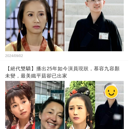
2024/09/02
【絕代雙驕】播出25年如今演員現狀，慕容九容顏
未變，最美鐵平菇卻已出家