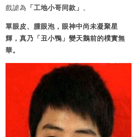
戲謔為
「工地小哥同款」
。
單眼皮、腫眼泡，眼神中尚未凝聚星
輝，真乃「丑小鴨」變天鵝前的樸實無
華。