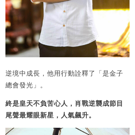
逆境中成長，他用行動詮釋了「是金子
總會發光」。
終是皇天不負苦心人，肖戰逆襲成節目
尾聲最耀眼新星，人氣飆升。