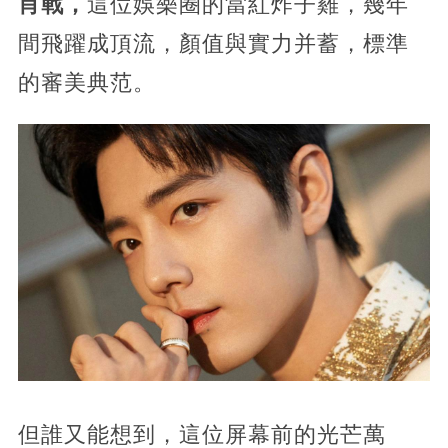
肖戰，
這位娛樂圈的當紅炸子雞，幾年
間飛躍成頂流，顏值與實力并蓄，標準
的審美典范。
但誰又能想到，這位屏幕前的光芒萬