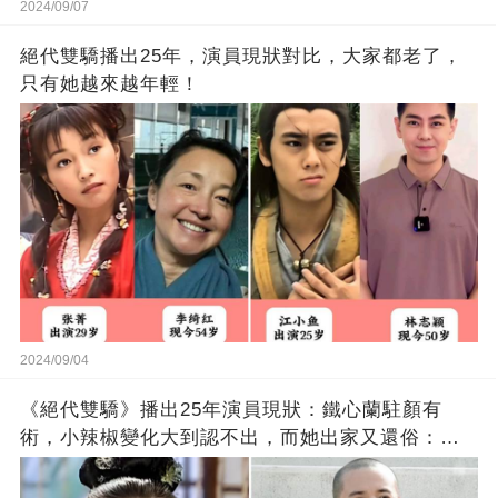
2024/09/07
絕代雙驕播出25年，演員現狀對比，大家都老了，
只有她越來越年輕！
2024/09/04
《絕代雙驕》播出25年演員現狀：鐵心蘭駐顏有
術，小辣椒變化大到認不出，而她出家又還俗：不
忍父母受苦