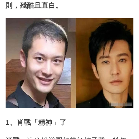
則，殘酷且直白。
1、肖戰「精神」了