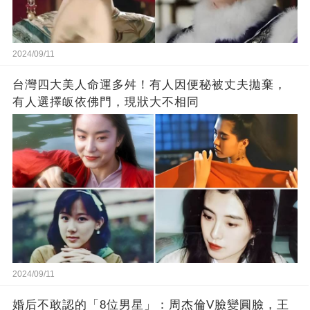
2024/09/11
台灣四大美人命運多舛！有人因便秘被丈夫拋棄，
有人選擇皈依佛門，現狀大不相同
2024/09/11
婚后不敢認的「8位男星」：周杰倫V臉變圓臉，王