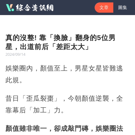
文章
圖集
真的沒整! 靠「換臉」翻身的5位男
星，出道前后「差距太大」
2024/09/14
娛樂圈內，顏值至上，男星女星皆難逃
此規。
昔日「歪瓜裂棗」，今朝顏值逆襲，全
靠幕后「加工」力。
顏值雖非唯一，卻成敲門磚，娛樂圈法