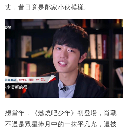
丈，昔日竟是鄰家小伙模樣。
想當年，《燃燒吧少年》初登場，肖戰
不過是眾星捧月中的一抹平凡光，還被