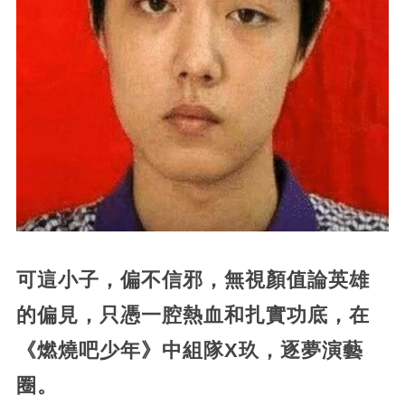
可這小子，偏不信邪，無視顏值論英雄
的偏見，只憑一腔熱血和扎實功底，在
《燃燒吧少年》中組隊X玖，逐夢演藝
圈。