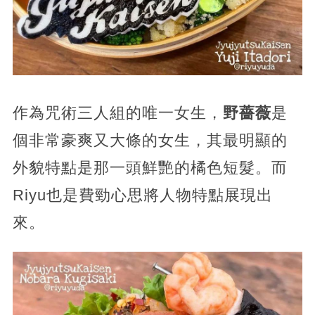
作為咒術三人組的唯一女生，
野薔薇
是
個非常豪爽又大條的女生，其最明顯的
外貌特點是那一頭鮮艷的橘色短髮。而
Riyu也是費勁心思將人物特點展現出
來。