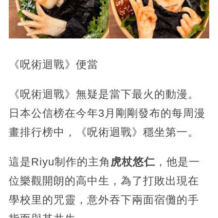
《呪術迴戰》便當
《呪術迴戰》無疑是當下最火的動漫。
日本公信榜在今年3月剛剛發布的每周漫
畫排行榜中，《呪術迴戰》穩坐第一。
這是Riyu制作的主角
虎杖悠仁
，他是一
位樂觀開朗的高中生，
為了打敗出現在
學校里的咒靈，意外吞下兩面宿儺的手