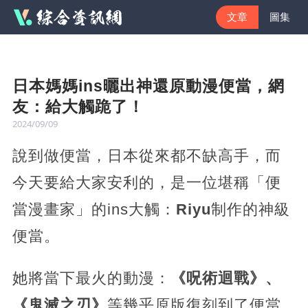
文章
圖集
日本媽媽ins曬出神還原動漫便當，網
友：給大觸跪了！
2024/09/09
說到做便當，日本從來都不缺高手，而
今天要給大家安利的，是一位堪稱「便
當漫畫家」的ins大觸：
Riyu
制作的神級
便當。
她將當下最火的動漫：
《呪術迴戰》、
《鬼滅之刃》
等幾乎原版復刻到了便當