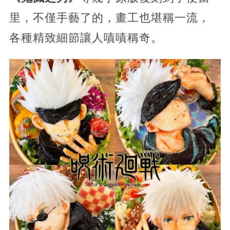
里，不僅手藝了的，畫工也堪稱一流，
各種精致細節讓人嘖嘖稱奇。