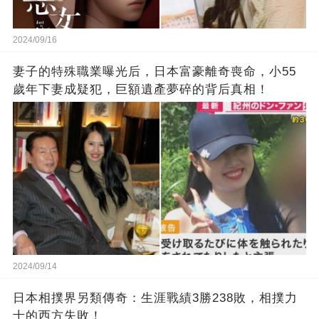
2024/09/16
妻子的特殊職業曝光后，日本富豪離奇喪命，小55
歲年下妻成疑犯，巨額遺產夢碎的背后真相！
2024/09/14
日本相撲界另類傳奇：生涯戰績3勝238敗，相撲力
士的西方失敗！