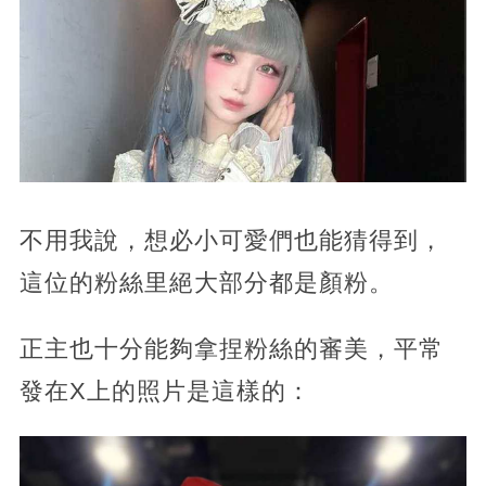
不用我說，想必小可愛們也能猜得到，
這位的粉絲里絕大部分都是顏粉。
正主也十分能夠拿捏粉絲的審美，平常
發在X上的照片是這樣的：