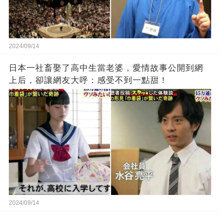
2024/09/14
日本一社畜娶了高中生當老婆，愛情故事公開到網
上后，卻讓網友大呼：感受不到一點甜！
2024/09/14