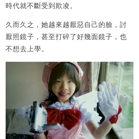
時代就不斷受到欺凌。
久而久之，她越來越厭惡自己的臉，討
厭照鏡子，甚至打碎了好幾面鏡子，也
不想去上學。