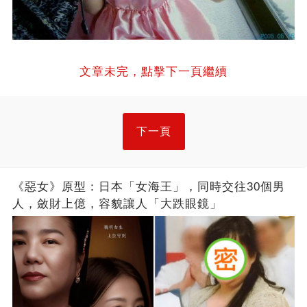
文章未完，點擊下一頁繼續
下一頁
《惡女》原型：日本「女海王」，同時交往30個男
人，斂財上億，容貌讓人「大跌眼鏡」