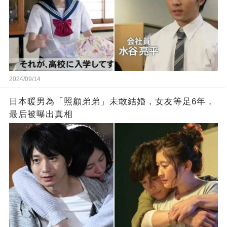
2024/09/14
日本暖男為「照顧弟弟」未敢結婚，女友等足6年，
最后被曝出真相