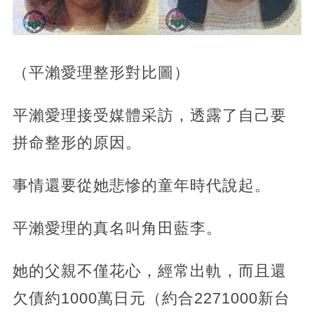
（平瀨愛理整形對比圖）
平瀨愛理接受媒體采訪，透露了自己要
拼命整形的原因。
事情還要從她悲慘的童年時代說起。
平瀨愛理的真名叫角田藍李。
她的父親不僅花心，經常出軌，而且還
欠債約1000萬日元（約合2271000新台