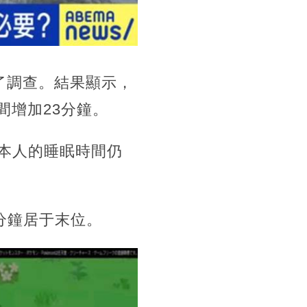
行了調查。
結果顯示，
間增加23分鐘。
本人的睡眠時間仍
分鐘居于末位。