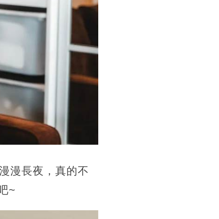
。漫漫長夜，真的不
吧~