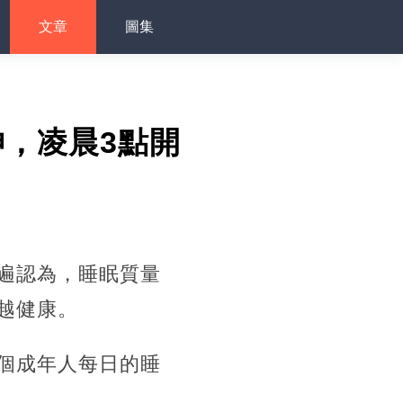
文章
圖集
神，凌晨3點開
遍認為，睡眠質量
越健康。
個成年人每日的睡