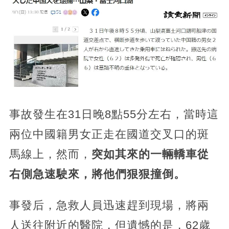
事故發生在31日晚8點55分左右，
當時這
兩位中國籍男女正走在國道交叉口的斑
馬線上，然而，
突如其來的一輛轎車從
右側急速駛來，將他們狠狠撞倒。
事發后，急救人員迅速趕到現場，將兩
人送往附近的醫院，但遺憾的是，
62歲