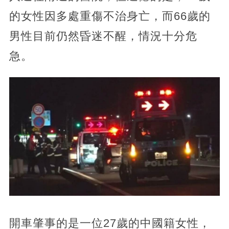
的女性因多處重傷不治身亡，而66歲的
男性目前仍然昏迷不醒，情況十分危
急。
開車肇事的是一位27歲的中國籍女性，