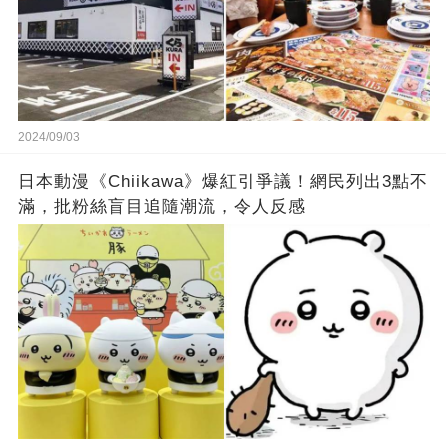
2024/09/03
日本動漫《Chiikawa》爆紅引爭議！網民列出3點不
滿，批粉絲盲目追隨潮流，令人反感