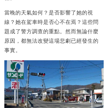
當晚的天氣如何？是否影響了她的視
線？她在駕車時是否心不在焉？這些問
題成了警方調查的重點。然而無論什麼
原因，都無法改變這場悲劇已經發生的
事實。