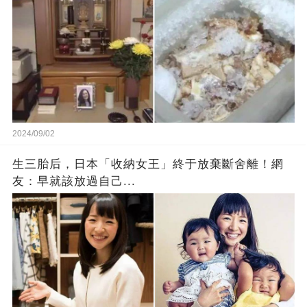
2024/09/02
生三胎后，日本「收納女王」終于放棄斷舍離！網
友：早就該放過自己...