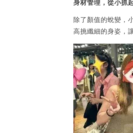
身材管理，從小抓
除了顏值的蛻變，
高挑纖細的身姿，