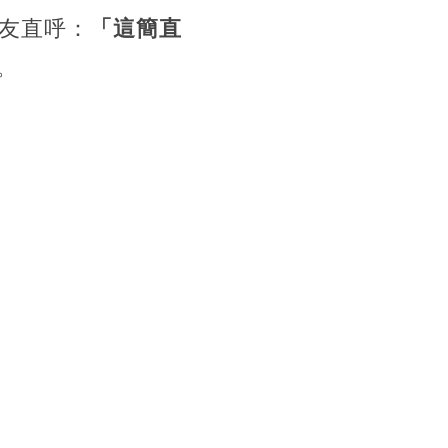
網友直呼：
「這簡直
。