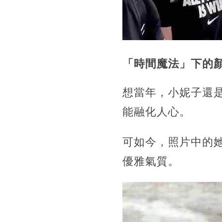
「時間魔法」
下的
想當年，小妮子還
能融化人心。
可如今，照片中的
優雅氣質。