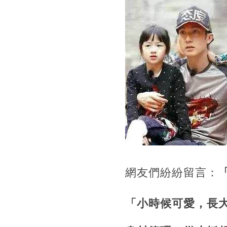
網友們紛紛留言：
「小時候可愛，長