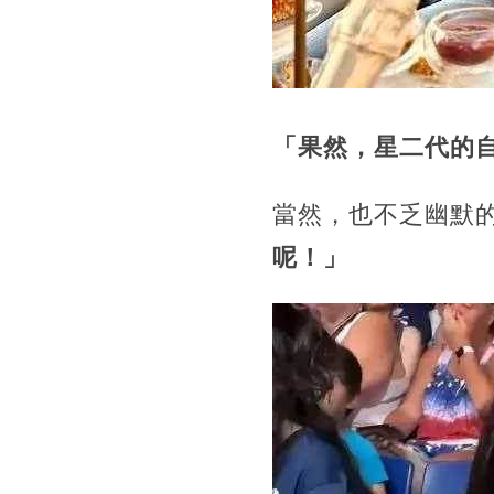
「果然，星二代的
當然，也不乏幽默
呢！」