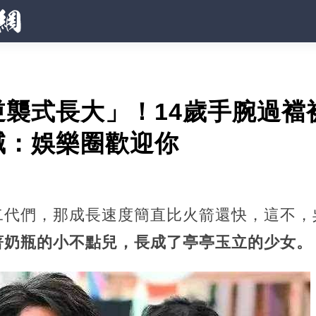
逆襲式長大」！14歲手腕過襠
喊：娛樂圈歡迎你
二代們，那成長速度簡直比火箭還快，這不，
著奶瓶的小不點兒，長成了亭亭玉立的少女。