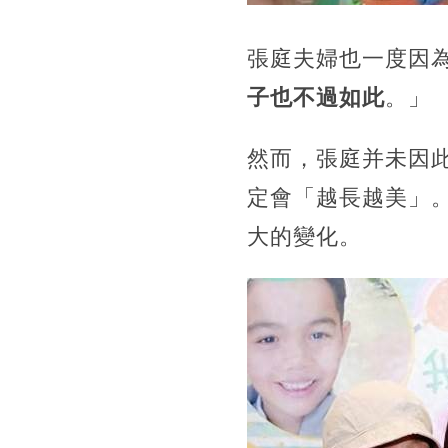
張庭夫婦也一度因
子也不過如此
。」
然而，張庭并未因
定會「越長越美」
大的變化。