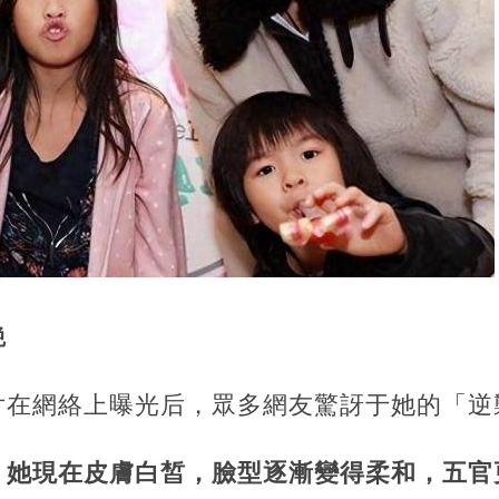
艷
片在網絡上曝光后，眾多網友驚訝于她的「逆
，她現在皮膚白皙，臉型逐漸變得柔和，五官