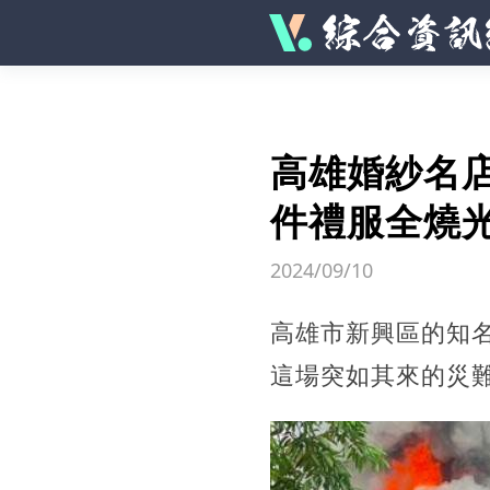
高雄婚紗名店
件禮服全燒
2024/09/10
高雄市新興區的知
這場突如其來的災