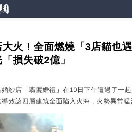
大火！全面燃燒「3店貓也遇難」.
光「損失破2億」
名婚紗店「翡麗婚禮」在10日下午遭遇了一
難導致該四層建筑全面陷入火海，火勢異常猛