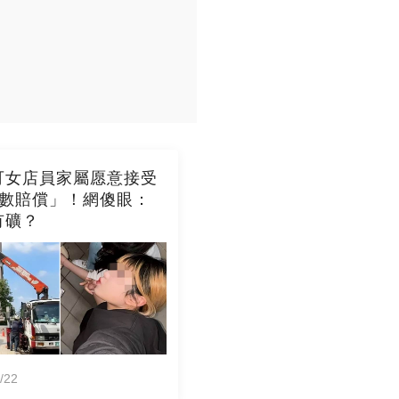
可女店員家屬愿意接受
位數賠償」！網傻眼：
有礦？
/22