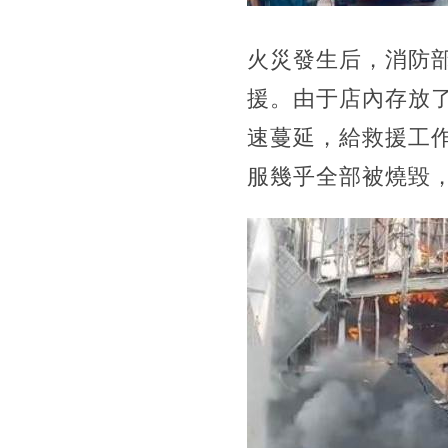
火災發生后，
消防
援。由于店內存放了
速蔓延，給救援工
服幾乎全部被燒毀