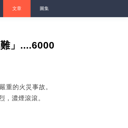
文章
圖集
...6000
起嚴重的火災事故。
烈，濃煙滾滾。