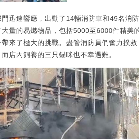
部門迅速響應，出動了14輛消防車和49名消
大量的易燃物品，包括5000至6000件精
作帶來了極大的挑戰。
盡管消防員們奮力撲救
，而店內飼養的三只貓咪也不幸遇難。