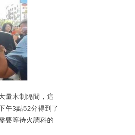
大量木制隔間，這
午3點52分得到了
需要等待火調科的