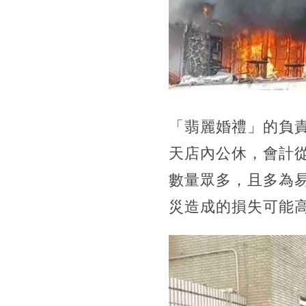
「翡麗婚禮」的負
天店內公休，會計
數量眾多，且多為
災造成的損失可能高