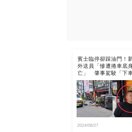
賓士臨停卻踩油門！
外送員「慘遭捲車底
亡」 肇事駕駛「下
不報警」
2024/08/27