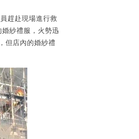
防員趕赴現場進行救
美的婚紗禮服，火勢迅
，但店內的婚紗禮