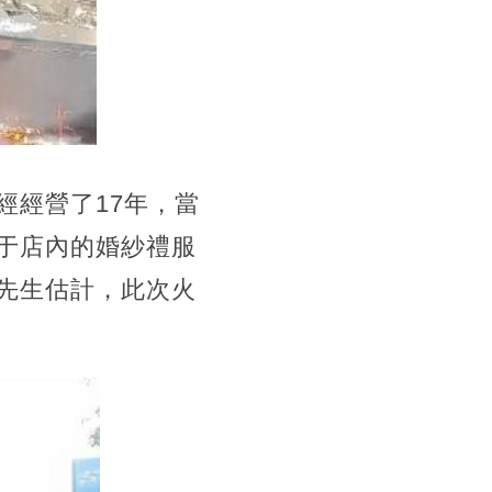
經經營了17年，當
于店內的婚紗禮服
先生估計，此次火