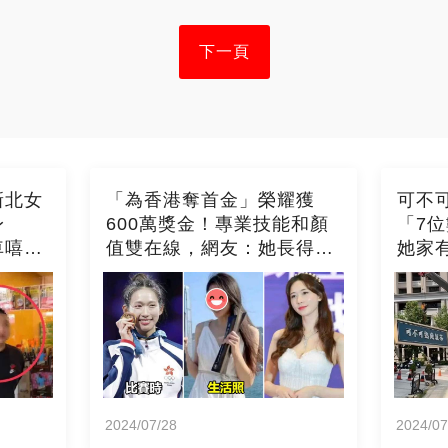
下一頁
新北女
「為香港奪首金」榮耀獲
可不
身
600萬獎金！專業技能和顏
「7
車嘻笑
值雙在線，網友：她長得超
她家
像林志玲！好美
2024/07/28
2024/07