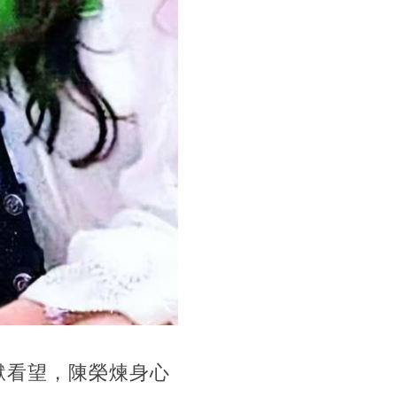
獄看望，陳榮煉身心