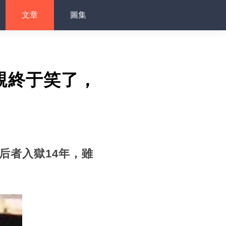
文章
圖集
親終于笑了，
后者入獄14年，雖