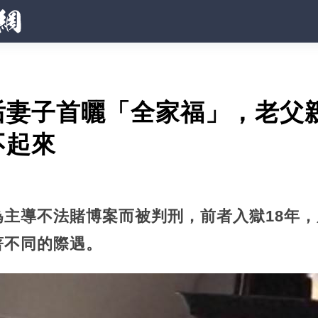
后妻子首曬「全家福」，老父
不起來
主導不法賭博案而被判刑，前者入獄18年，
著不同的際遇。