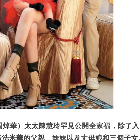
周焯華）太太陳慧玲罕見公開全家福，除了入
括洗米華的父親、妹妹以及丈母娘和三個子女