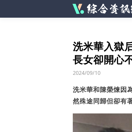
洗米華入獄
長女卻開心
2024/09/10
洗米華和陳榮煉因為
然殊途同歸但卻有