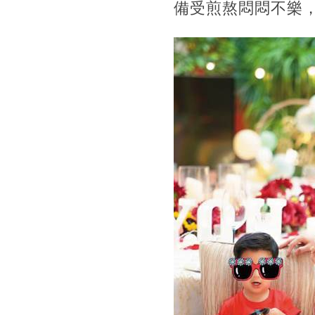
備受煎熬悶悶不樂