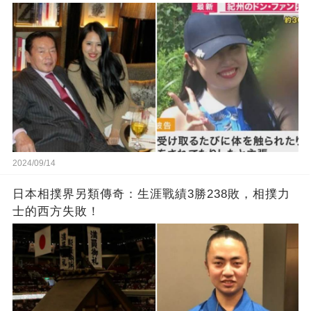
2024/09/14
日本相撲界另類傳奇：生涯戰績3勝238敗，相撲力
士的西方失敗！