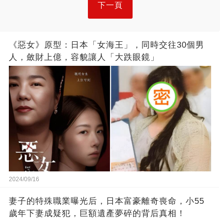
下一頁
《惡女》原型：日本「女海王」，同時交往30個男
人，斂財上億，容貌讓人「大跌眼鏡」
2024/09/16
妻子的特殊職業曝光后，日本富豪離奇喪命，小55
歲年下妻成疑犯，巨額遺產夢碎的背后真相！