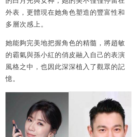
的白月光與女神，她的美不僅僅停留在
外表，更體現在她角色塑造的豐富性和
多層次感上。
她能夠完美地把握角色的精髓，將趙敏
的霸氣與孫小紅的俏皮融入自己的表演
風格之中，也因此深深植入了觀眾的記
憶。