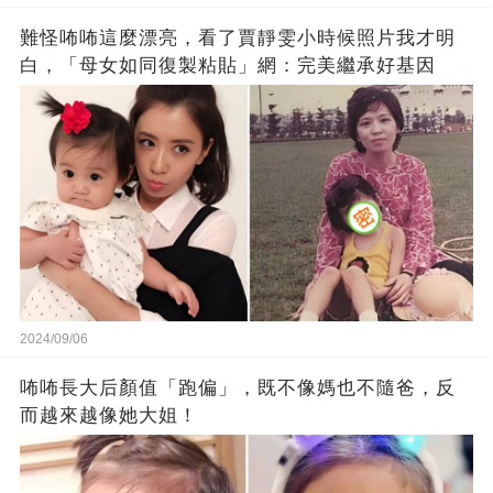
難怪咘咘這麼漂亮，看了賈靜雯小時候照片我才明
白，「母女如同復製粘貼」網：完美繼承好基因
2024/09/06
咘咘長大后顏值「跑偏」，既不像媽也不隨爸，反
而越來越像她大姐！