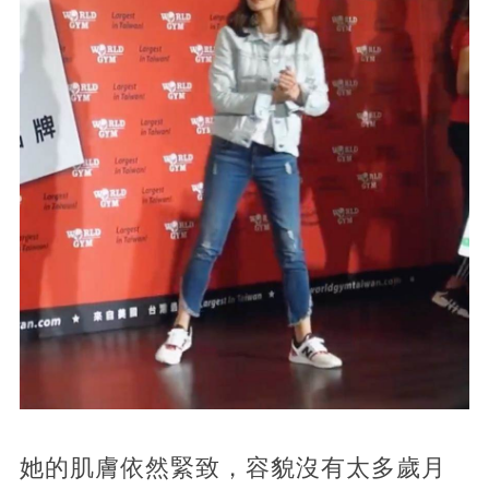
她的肌膚依然緊致，容貌沒有太多歲月