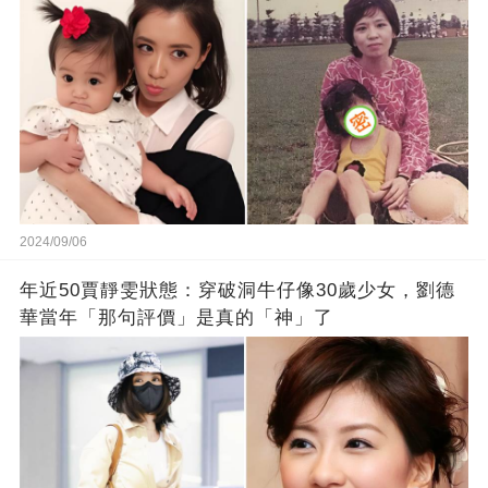
2024/09/06
年近50賈靜雯狀態：穿破洞牛仔像30歲少女，劉德
華當年「那句評價」是真的「神」了