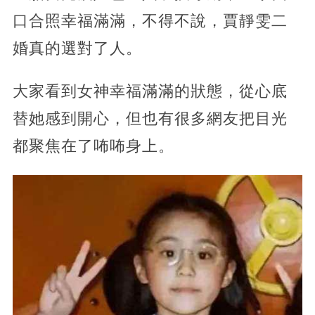
口合照幸福滿滿，不得不說，賈靜雯二
婚真的選對了人。
大家看到女神幸福滿滿的狀態，從心底
替她感到開心，但也有很多網友把目光
都聚焦在了咘咘身上。