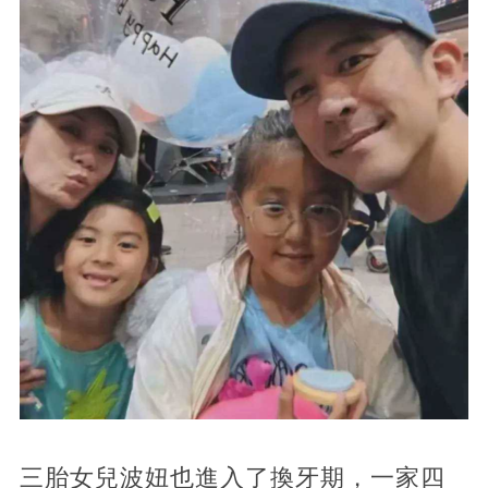
三胎女兒波妞也進入了換牙期，一家四