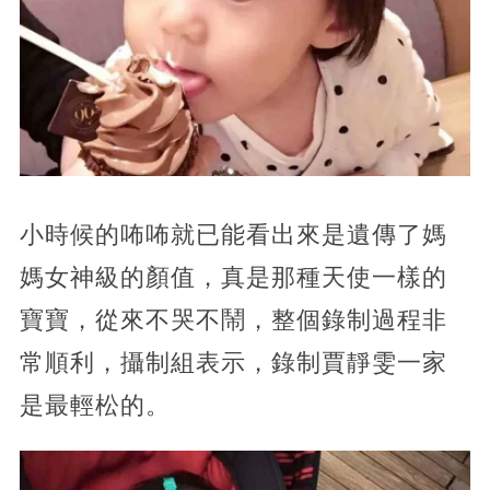
小時候的咘咘就已能看出來是遺傳了媽
媽女神級的顏值，真是那種天使一樣的
寶寶，從來不哭不鬧，整個錄制過程非
常順利，攝制組表示，錄制賈靜雯一家
是最輕松的。