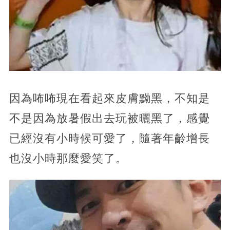
因為咘咘現在看起來皮膚黝黑，不知是
不是因為放暑假出去玩被曬黑了，感覺
已經沒有小時候可愛了，隨著年齡增長
也沒小時那麼愛笑了。