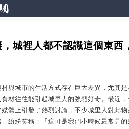
避，城裡人都不認識這個東西
農村與城市的生活方式存在巨大差異，尤其是
見食材往往能引起城里人的強烈好奇。最近，
交媒體上引發了熱烈討論，不少城里人對此物
然，紛紛笑稱：「這可是我們小時候最常見的