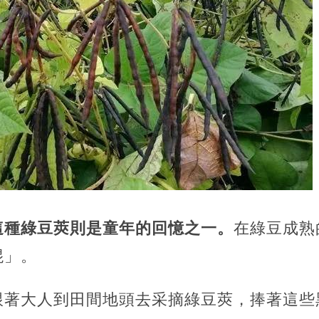
這種綠豆莢則是童年的回憶之一。
在綠豆成熟
棍」。
跟著大人到田間地頭去采摘綠豆莢，捧著這些