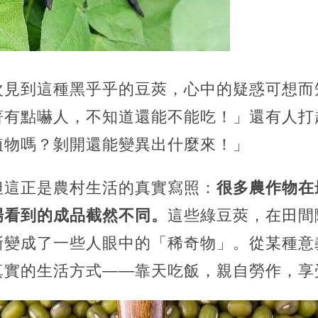
次見到這種黑乎乎的豆莢，心中的疑惑可想而
著有點嚇人，不知道還能不能吃！」還有人打
植物嗎？剝開還能變異出什麼來！」
但這正是農村生活的真實寫照：
很多農作物在
場看到的成品截然不同。
這些綠豆莢，在田間
漸變成了一些人眼中的「稀奇物」。從某種意
真實的生活方式——靠天吃飯，親自勞作，享