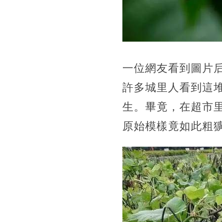
一位網友看到圖片
許多城里人看到這
生。畢竟，在超市
原始模樣竟如此粗