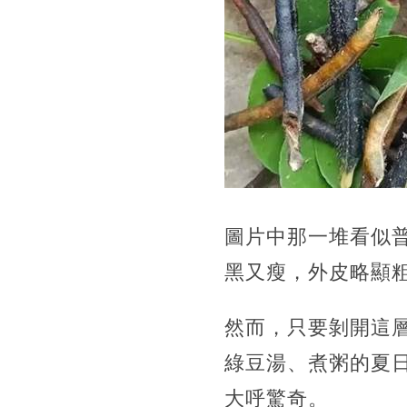
圖片中那一堆看似
黑又瘦，外皮略顯
然而，只要剝開這
綠豆湯、煮粥的夏
大呼驚奇。