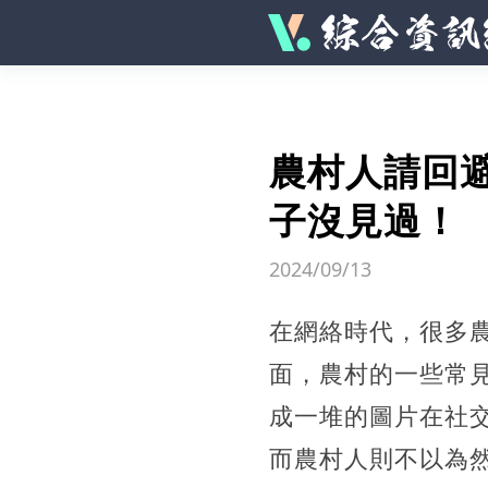
農村人請回
子沒見過！
2024/09/13
在網絡時代，很多
面，農村的一些常
成一堆的圖片在社
而農村人則不以為