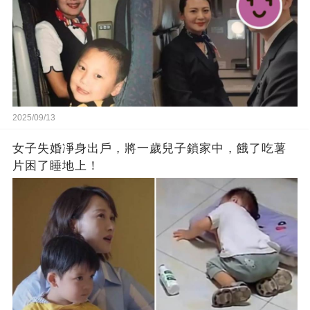
2025/09/13
女子失婚凈身出戶，將一歲兒子鎖家中，餓了吃薯
片困了睡地上！