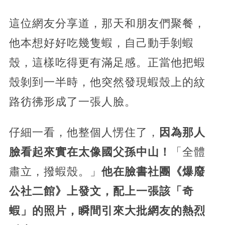
這位網友分享道，
那天和朋友們聚餐，
他本想好好吃幾隻蝦，自己動手剝蝦
殼，這樣吃得更有滿足感。正當他把蝦
殼剝到一半時，他突然發現蝦殼上的紋
路彷彿形成了一張人臉。
仔細一看，他整個人愣住了，
因為那人
臉看起來實在太像國父孫中山！
「全體
肅立，撥蝦殼。」
他在臉書社團《爆廢
公社二館》上發文，配上一張該「奇
蝦」的照片，瞬間引來大批網友的熱烈