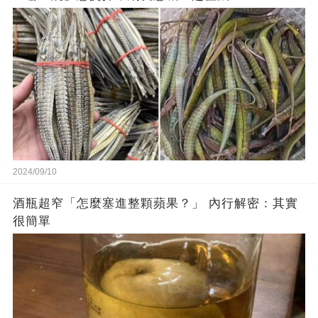
2024/09/10
酒瓶超窄「怎麼塞進整顆蘋果？」 內行解密：其實
很簡單