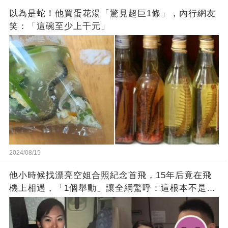
以為是蛇！他買蛋花湯「驚見超巨1條」，內行網友
笑：「這碗至少上千元」
2024/08/15
他小時候找漂亮空姐合照紀念首飛，15年后竟在飛
機上相遇，「1個舉動」讓全網驚呼：這根本不是巧
合！