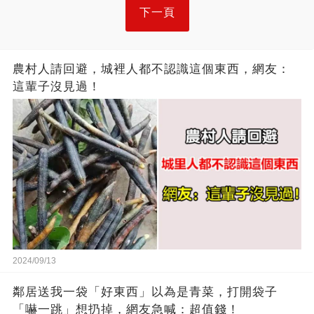
下一頁
農村人請回避，城裡人都不認識這個東西，網友：
這輩子沒見過！
2024/09/13
鄰居送我一袋「好東西」以為是青菜，打開袋子
「嚇一跳」想扔掉，網友急喊：超值錢！