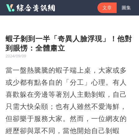
文章
圖集
蝦子剝到一半「奇異人臉浮現」！他對
到眼愣：全體肅立
2024/09/09
當一盤熱騰騰的蝦子端上桌，大家或多
或少都有點各自的「分工」心理。有人
喜歡躲在旁邊等著別人主動剝蝦，自己
只需大快朵頤；也有人雖然不愛海鮮，
但卻樂于服務大家。然而，一位網友的
經歷卻與眾不同，當他開始自己剝蝦