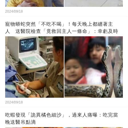
2024/09/18
寵物蟒蛇突然「不吃不喝」！每天晚上都纏著主
人 送醫院檢查「竟救回主人一條命」：幸虧及時
2024/09/18
吃蝦發現「詭異橘色細沙」，過來人痛曝：吃完當
晚送醫吊點滴