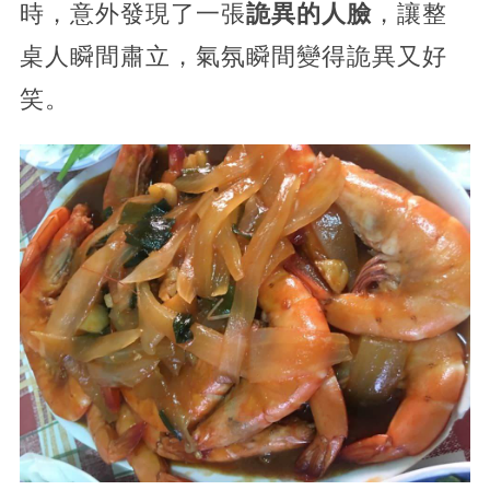
時，意外發現了一張
詭異的人臉
，讓整
桌人瞬間肅立，氣氛瞬間變得詭異又好
笑。