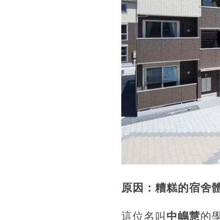
原因：糟糕的宿舍
這位名叫
中嶋慧
的