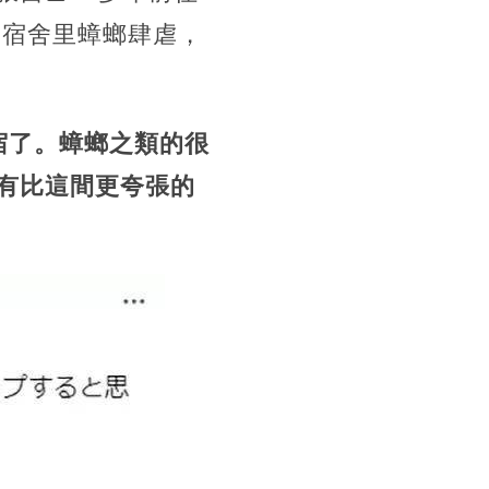
到宿舍里蟑螂肆虐，
宿了。蟑螂之類的很
有比這間更夸張的