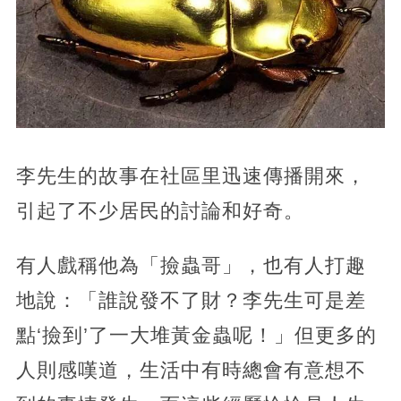
李先生的故事在社區里迅速傳播開來，
引起了不少居民的討論和好奇。
有人戲稱他為「撿蟲哥」，也有人打趣
地說：「誰說發不了財？李先生可是差
點‘撿到’了一大堆黃金蟲呢！」但更多的
人則感嘆道，生活中有時總會有意想不