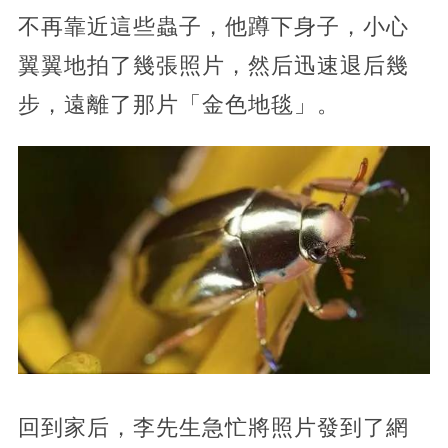
不再靠近這些蟲子，他蹲下身子，小心
翼翼地拍了幾張照片，然后迅速退后幾
步，遠離了那片「金色地毯」。
回到家后，李先生急忙將照片發到了網