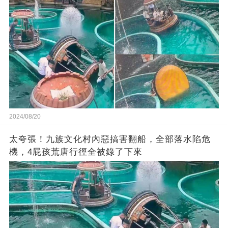
2024/08/20
太夸張！九族文化村內惡搞害翻船，全部落水陷危
機，4屁孩荒唐行徑全被錄了下來