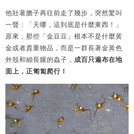
他壯著膽子再往前走了幾步，突然驚叫
一聲：「天哪，這到底是什麼東西！」
原來，那些「金豆豆」根本不是什麼黃
金或者貴重物品，而是一群長著金黃色
外殼和細長腿的蟲子，
成百只遍布在地
面上，正匍匐爬行！