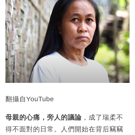
翻攝自YouTube
母親的心痛，旁人的議論
，成了瑞柔不
得不面對的日常。人們開始在背后竊竊