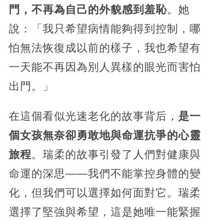
門，不再為自己的外貌感到羞恥
。她
說：「我只希望病情能夠得到控制，哪
怕無法恢復成以前的樣子，我也希望有
一天能不再因為別人異樣的眼光而害怕
出門。」
在這個看似光速老化的故事背后，
是一
個女孩無奈卻勇敢地與命運抗爭的心靈
旅程
。瑞柔的故事引發了人們對健康與
命運的深思——我們不能掌控身體的變
化，但我們可以選擇如何面對它。瑞柔
選擇了堅強與希望，這是她唯一能緊握