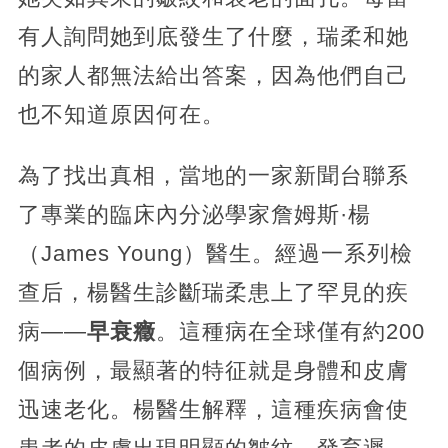
有人詢問她到底發生了什麼，瑞柔和她
的家人都無法給出答案，因為他們自己
也不知道原因何在。
為了找出真相，當地的一家新聞台聯系
了專業的臨床內分泌學家詹姆斯·楊
（James Young）醫生。經過一系列檢
查后，楊醫生診斷瑞柔患上了罕見的疾
病——
早衰癥
。這種病在全球僅有約200
個病例，最顯著的特征就是身體和皮膚
迅速老化。楊醫生解釋，這種疾病會使