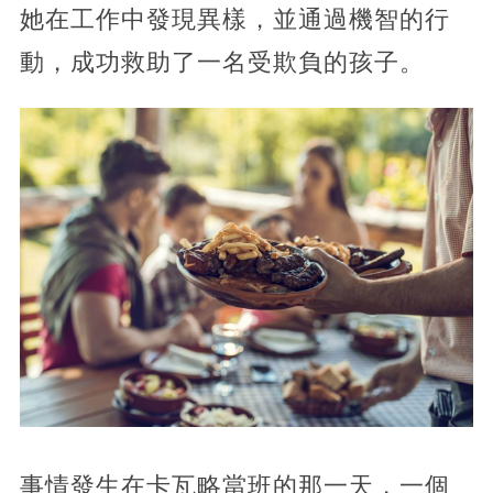
她在工作中發現異樣，並通過機智的行
動，成功救助了一名受欺負的孩子。
事情發生在卡瓦略當班的那一天，
一個