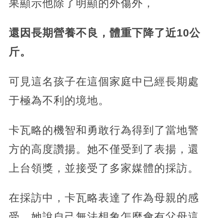
果顯示他除了明顯的外傷外，
還因長期營養不良，體重下降了近10公
斤。
可見這名孩子在這個家庭中已經長期處
于極為不利的境地。
卡瓦略的機智和勇敢行為得到了當地警
方的高度讚揚。她不僅受到了表揚，還
上台領獎，並接受了多家媒體的採訪。
在採訪中，卡瓦略表達了作為母親的感
受，她說自己無法想象怎麼會有父母這