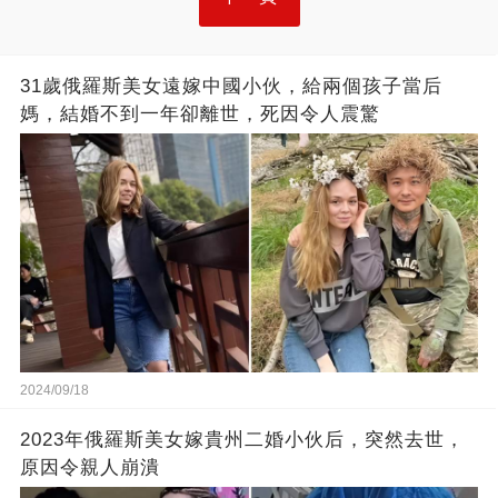
31歲俄羅斯美女遠嫁中國小伙，給兩個孩子當后
媽，結婚不到一年卻離世，死因令人震驚
2024/09/18
2023年俄羅斯美女嫁貴州二婚小伙后，突然去世，
原因令親人崩潰