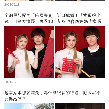
2024/09/13
全網最般配的「跨國夫妻」近日成婚！「丈母娘出
鏡」引網友擔憂：再過10年新娘也會像媽媽這樣嗎
2024/09/12
越南姑娘那麼漂亮，為什麼很多的導遊，勸大家不
要娶她們？