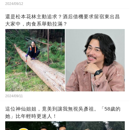
2024/09/12
還是松本花林主動追求？酒后借機要求留宿東出昌
大家中，肉食系舉動拉滿？
2024/09/11
這位神仙姐姐，竟美到讓我無視吳彥祖。「58歲的
她」比年輕時更迷人！