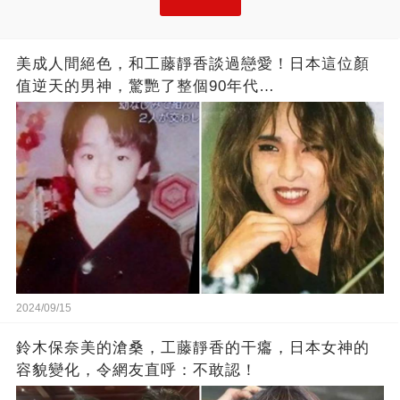
美成人間絕色，和工藤靜香談過戀愛！日本這位顏
值逆天的男神，驚艷了整個90年代…
2024/09/15
鈴木保奈美的滄桑，工藤靜香的干癟，日本女神的
容貌變化，令網友直呼：不敢認！