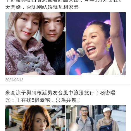
天閃婚，否認剛結婚就互相家暴
2024/09/13
米倉涼子與阿根廷男友台風中浪漫旅行！秘密曝
光：正在找5億豪宅，只為共舞！