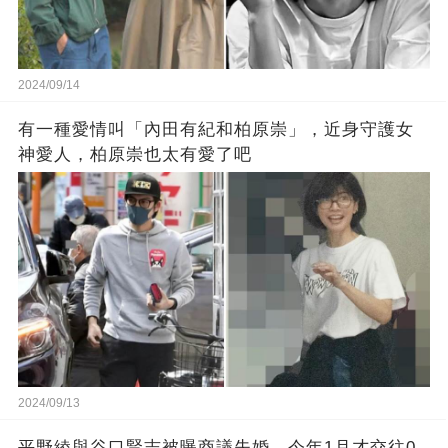
2024/09/14
有一種愛情叫「內田有紀和柏原崇」，近身守護女
神愛人，柏原崇也太有愛了吧
2024/09/13
平野綾與谷口賢志被曝商議失婚，今年1月才交往0