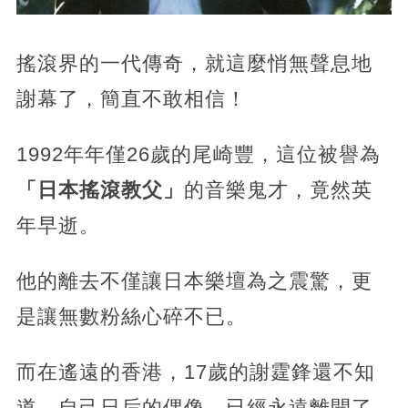
搖滾界的一代傳奇，就這麼悄無聲息地
謝幕了，簡直不敢相信！
1992年年僅26歲的尾崎豐，
這位被譽為
「日本搖滾教父」
的音樂鬼才，竟然英
年早逝。
他的離去不僅讓日本樂壇為之震驚，更
是讓無數粉絲心碎不已。
而在遙遠的香港，17歲的謝霆鋒還不知
道，自己日后的偶像，
已經永遠離開了