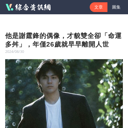
文章
圖集
他是謝霆鋒的偶像，才貌雙全卻「命運
多舛」，年僅26歲就早早離開人世
2024/08/30