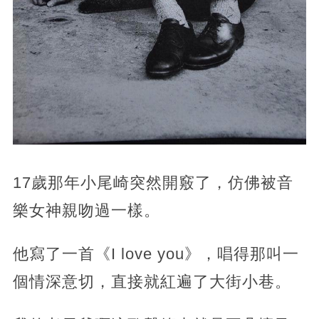
17歲那年小尾崎突然開竅了，仿佛被音
樂女神親吻過一樣。
他寫了一首《I love you》，唱得那叫一
個情深意切，直接就紅遍了大街小巷。