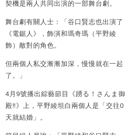
契機是兩人共同出演的一部舞台劇。
舞台劇有關人士：「谷口賢志也出演了
《電鋸人》，飾演和瑪奇瑪（平野綾
飾）敵對的角色。
但兩個人私交漸漸加深，慢慢就在一起
了。」
4月9號播出綜藝節目《踴る！さんま御
殿‼》上，平野綾坦白兩個人是「交往0
天就結婚」。