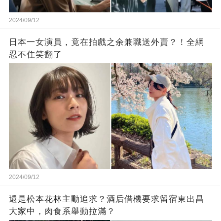
2024/09/12
日本一女演員，竟在拍戲之余兼職送外賣？！全網
忍不住笑翻了
2024/09/12
還是松本花林主動追求？酒后借機要求留宿東出昌
大家中，肉食系舉動拉滿？