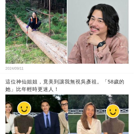
2024/09/11
這位神仙姐姐，竟美到讓我無視吳彥祖。「58歲的
她」比年輕時更迷人！