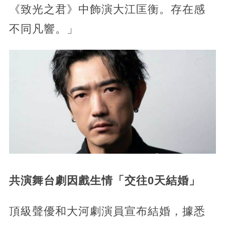
《致光之君》中飾演大江匡衡。存在感
不同凡響。」
共演舞台劇因戲生情「交往0天結婚」
頂級聲優和大河劇演員宣布結婚，據悉