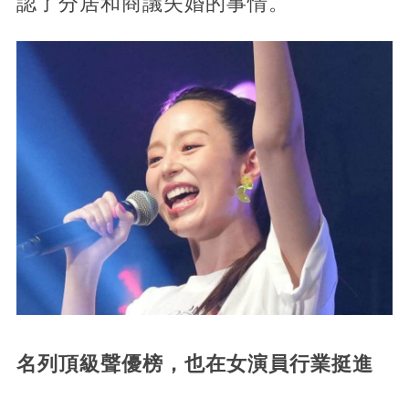
認了分居和商議失婚的事情。
名列頂級聲優榜，
也在女演員行業挺進