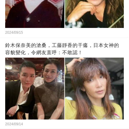
2024/09/15
鈴木保奈美的滄桑，工藤靜香的干癟，日本女神的
容貌變化，令網友直呼：不敢認！
2024/09/14