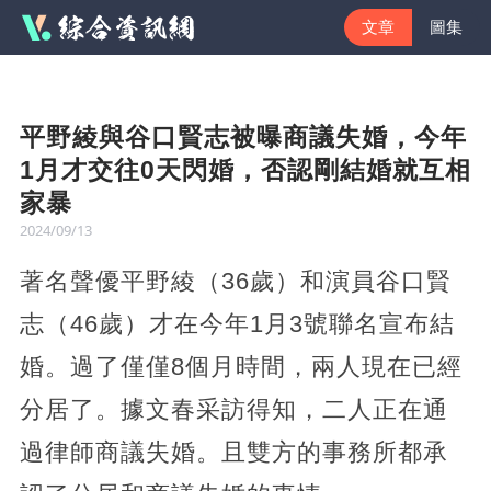
文章
圖集
平野綾與谷口賢志被曝商議失婚，今年
1月才交往0天閃婚，否認剛結婚就互相
家暴
2024/09/13
著名聲優平野綾（36歲）和演員谷口賢
志（46歲）才在今年1月3號聯名宣布結
婚。過了僅僅8個月時間，兩人現在已經
分居了。據文春采訪得知，二人正在通
過律師商議失婚。且雙方的事務所都承