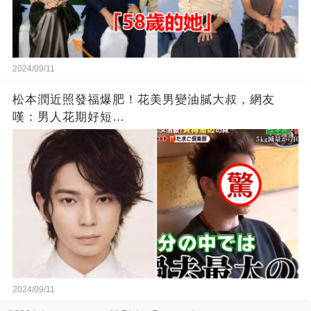
2024/09/11
松本潤近照發福爆肥！花美男變油膩大叔，網友
嘆：男人花期好短…
2024/09/11