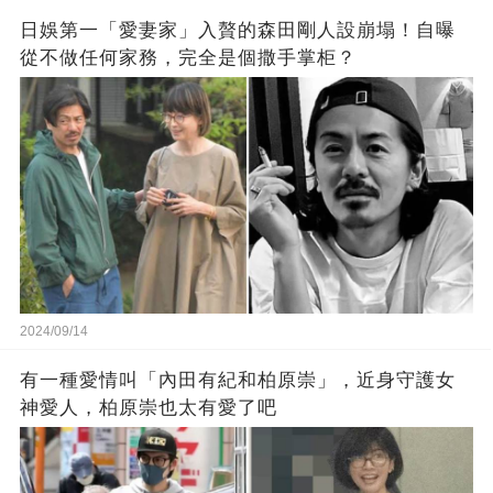
日娛第一「愛妻家」入贅的森田剛人設崩塌！自曝
從不做任何家務，完全是個撒手掌柜？
2024/09/14
有一種愛情叫「內田有紀和柏原崇」，近身守護女
神愛人，柏原崇也太有愛了吧