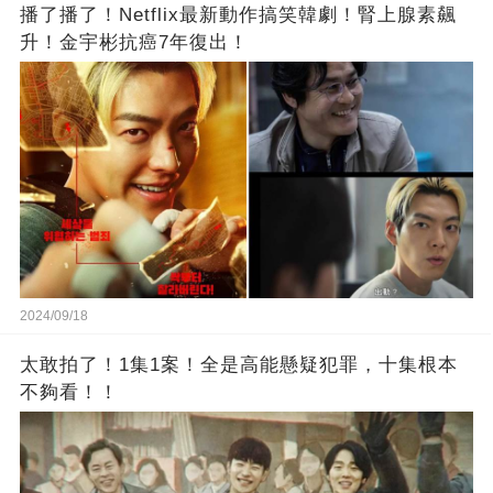
播了播了！Netflix最新動作搞笑韓劇！腎上腺素飆
升！金宇彬抗癌7年復出！
2024/09/18
太敢拍了！1集1案！全是高能懸疑犯罪，十集根本
不夠看！！