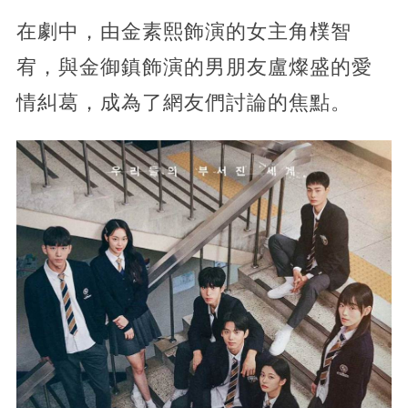
在劇中，由金素熙飾演的女主角樸智
宥，與金御鎮飾演的男朋友盧燦盛的愛
情糾葛，成為了網友們討論的焦點。