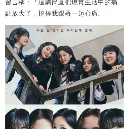
留言稱：「這劇簡直把現實生活中的痛
點放大了，搞得我跟著一起心痛。」