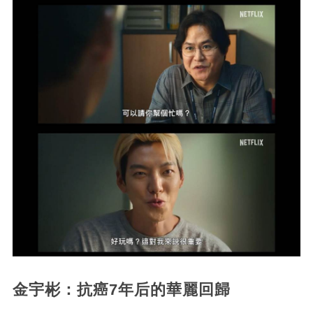
金宇彬：抗癌7年后的華麗回歸