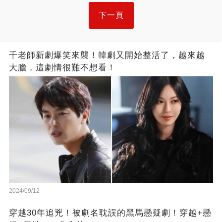
下一頁
千老師新劇爆笑來襲！韓劇又開始整活了，越來越
大膽，這劇情很難不想看！
2024/09/12
穿越30年追兇！被劇名耽誤的黑馬懸疑劇！穿越+懸