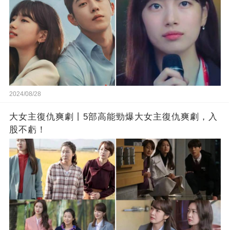
2024/08/28
大女主復仇爽劇丨5部高能勁爆大女主復仇爽劇，入
股不虧！