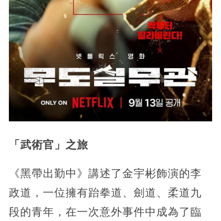
「武術官」
之旅
《黑帶出勤中》講述了金宇彬飾演的李
政道，一位擁有跆拳道、劍道、柔道九
段的青年，在一次意外事件中成為了臨