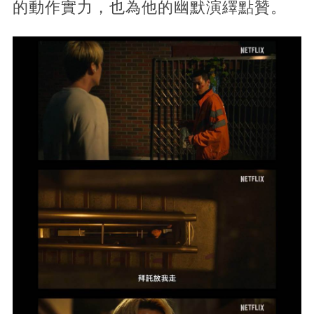
的動作實力，也為他的幽默演繹點贊。