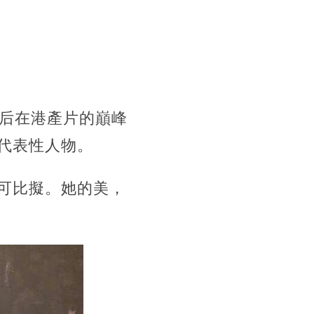
隨后在港產片的巔峰
代表性人物。
可比擬。她的美，