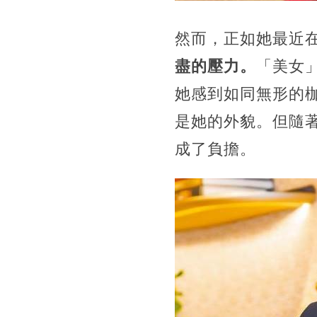
然而，正如她最近
盡的壓力。
「美女
她感到如同無形的
是她的外貌。但隨
成了負擔。