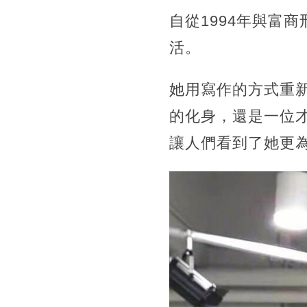
自從1994年與富
活。
她用寫作的方式重
的化身，還是一位
讓人們看到了她更