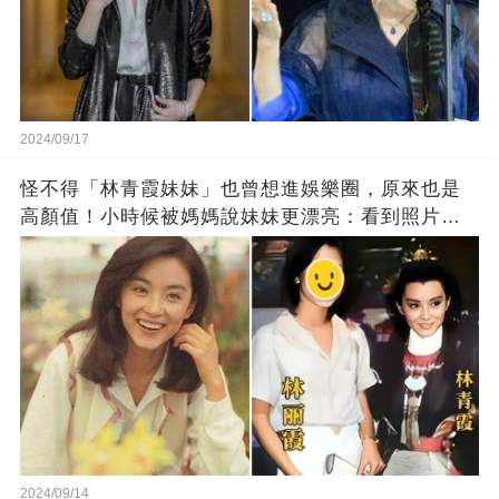
2024/09/17
怪不得「林青霞妹妹」也曾想進娛樂圈，原來也是
高顏值！小時候被媽媽說妹妹更漂亮：看到照片我
信了
2024/09/14