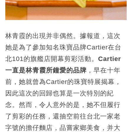
林青霞的出現并非偶然。據報道，這次
她是為了參加知名珠寶品牌Cartier在台
北101的旗艦店開幕剪彩活動。
Cartier
一直是林青霞所鐘愛的品牌
，早在十年
前，她就曾為Cartier的珠寶特展揭幕，
因此這次的回歸也算是一次特別的紀
念。然而，令人意外的是，她不但履行
了剪彩的任務，還抽空前往台北一家老
字號的擔仔麵店，品嘗家鄉美食，并大