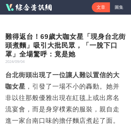
文章
圖集
難得返台！69歲大咖女星「現身台北街
頭煮麵」吸引大批民眾，「一脫下口
罩」全場驚呼：竟是她
2024/09/04
台北街頭出現了一位讓人難以置信的大
咖女星
，引發了一場不小的轟動。她并
非以往那般優雅出現在紅毯上或出席名
流宴會，而是身穿樸素的服裝，親自走
進一家台南口味的擔仔麵店煮起了面。