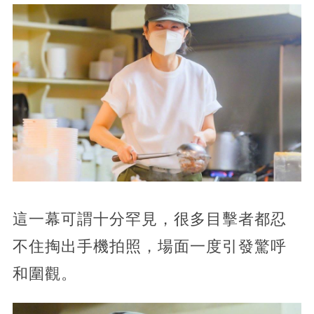
這一幕可謂十分罕見，很多目擊者都忍
不住掏出手機拍照，場面一度引發驚呼
和圍觀。