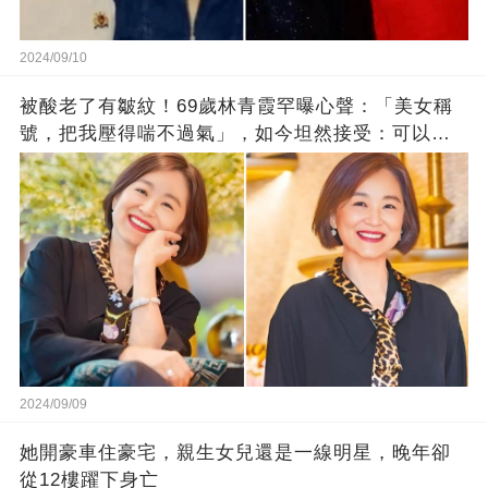
2024/09/10
被酸老了有皺紋！69歲林青霞罕曝心聲：「美女稱
號，把我壓得喘不過氣」，如今坦然接受：可以老
了
2024/09/09
她開豪車住豪宅，親生女兒還是一線明星，晚年卻
從12樓躍下身亡