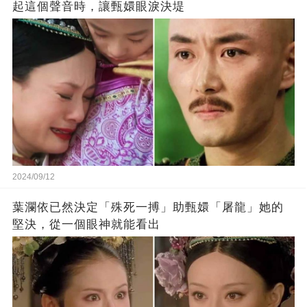
起這個聲音時，讓甄嬛眼淚決堤
2024/09/12
葉瀾依已然決定「殊死一搏」助甄嬛「屠龍」她的
堅決，從一個眼神就能看出