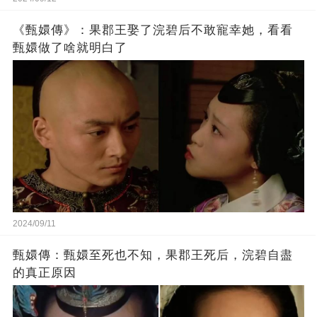
《甄嬛傳》：果郡王娶了浣碧后不敢寵幸她，看看
甄嬛做了啥就明白了
2024/09/11
甄嬛傳：甄嬛至死也不知，果郡王死后，浣碧自盡
的真正原因