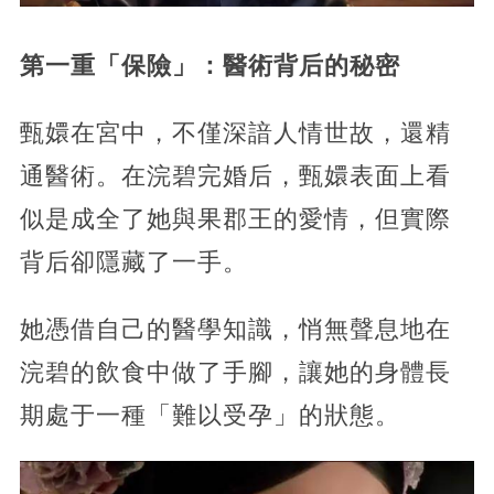
第一重「保險」
：醫術背后的秘密
甄嬛在宮中，不僅深諳人情世故，還精
通醫術。在浣碧完婚后，甄嬛表面上看
似是成全了她與果郡王的愛情，但實際
背后卻隱藏了一手。
她憑借自己的醫學知識，悄無聲息地在
浣碧的飲食中做了手腳，
讓她的身體長
期處于一種「難以受孕」的狀態。