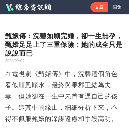
文章
圖集
甄嬛傳：浣碧如願完婚，卻一生無孕，
甄嬛足足上了三重保險：她的成全只是
說說而已
2024/09/04
在電視劇《甄嬛傳》中，浣碧這個角色
看似順風順水，最終與果郡王結為夫
妻，但她卻在一生中未曾有過自己的孩
子。這其中的緣由，細細分析下來，不
得不佩服甄嬛的深謀遠慮和手段高明。