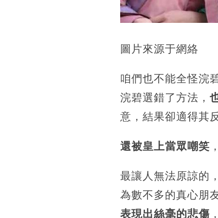
圖片來源于網絡
咱們也不能全怪浣
浣碧選錯了方法，
意，結果卻適得其
還被皇上當眾嘲笑
最讓人無法原諒的
為數不多的真心朋
表現出絲毫的悲傷