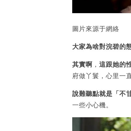
圖片來源于網絡
大家為啥對浣碧的
其實啊
，
這跟她的
府做丫鬟，心里一
說難聽點就是「不
一些小心機。