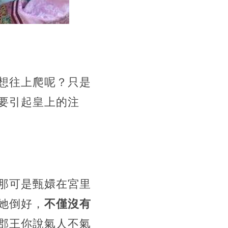
想往上爬呢？只是
要引起皇上的注
那可是甄嬛在宮里
她倒好，
不僅沒有
郡王你說氣人不氣