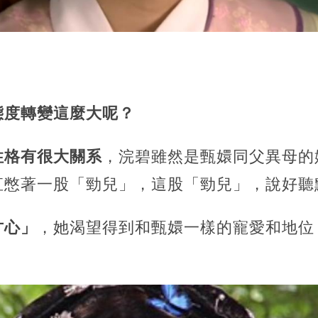
態度轉變這麼大呢？
性格有很大關系
，浣碧雖然是甄嬛同父異母的
直憋著一股「勁兒」，這股「勁兒」，說好聽
甘心」
，她渴望得到和甄嬛一樣的寵愛和地位