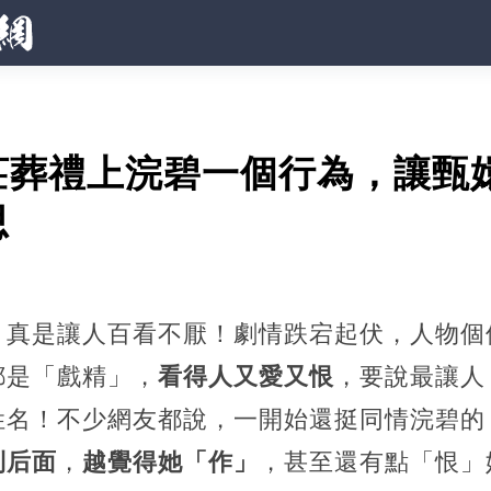
莊葬禮上浣碧一個行為，讓甄
思
，真是讓人百看不厭！劇情跌宕起伏，人物個
都是「戲精」，
看得人又愛又恨
，要說最讓人
姓名！不少網友都說，一開始還挺同情浣碧的
到后面
，
越覺得她「作」
，甚至還有點「恨」