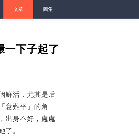
文章
圖集
嬛一下子起了
個鮮活，尤其是后
「意難平」的角
，出身不好，處處
她了。