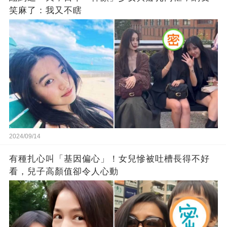
笑麻了：我又不瞎
2024/09/14
有種扎心叫「基因偏心」！女兒慘被吐槽長得不好
看，兒子高顏值卻令人心動