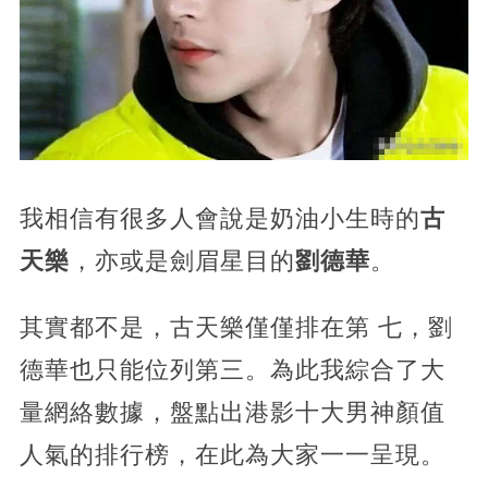
我相信有很多人會說是奶油小生時的
古
天樂
，亦或是劍眉星目的
劉德華
。
其實都不是，古天樂僅僅排在第 七，劉
德華也只能位列第三。為此我綜合了大
量網絡數據，盤點出港影十大男神顏值
人氣的排行榜，在此為大家一一呈現。