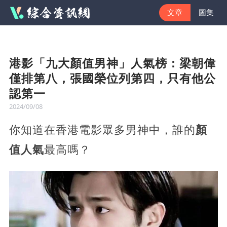
文章
圖集
港影「九大顏值男神」人氣榜：梁朝偉
僅排第八，張國榮位列第四，只有他公
認第一
2024/09/08
你知道在香港電影眾多男神中，誰的
顏
值人氣
最高嗎？