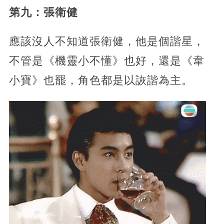
第九：張衛健
應該沒人不知道張衛健，他是個諧星，
不管是《機靈小不懂》也好，還是《韋
小寶》也罷，角色都是以詼諧為主。