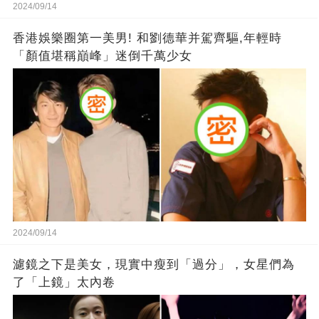
2024/09/14
香港娛樂圈第一美男! 和劉德華并駕齊驅,年輕時
「顏值堪稱巔峰」迷倒千萬少女
2024/09/14
濾鏡之下是美女，現實中瘦到「過分」，女星們為
了「上鏡」太內卷