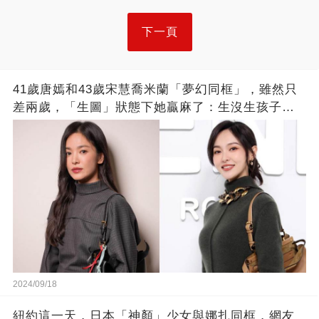
下一頁
41歲唐嫣和43歲宋慧喬米蘭「夢幻同框」，雖然只
差兩歲，「生圖」狀態下她贏麻了：生沒生孩子一
目了然
2024/09/18
紐約這一天，日本「神顏」少女與娜扎同框，網友