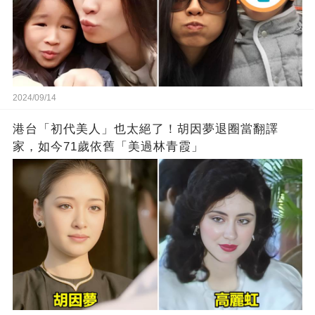
2024/09/14
港台「初代美人」也太絕了！胡因夢退圈當翻譯
家，如今71歲依舊「美過林青霞」