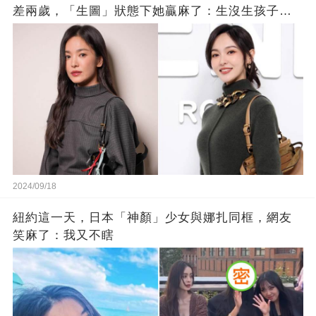
差兩歲，「生圖」狀態下她贏麻了：生沒生孩子一
目了然
2024/09/18
紐約這一天，日本「神顏」少女與娜扎同框，網友
笑麻了：我又不瞎