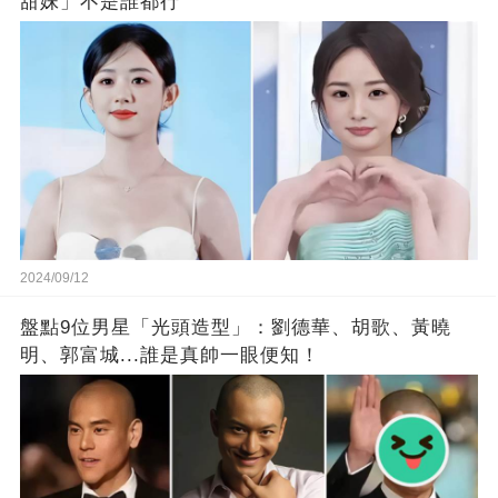
甜妹」不是誰都行
2024/09/12
盤點9位男星「光頭造型」：劉德華、胡歌、黃曉
明、郭富城...誰是真帥一眼便知！