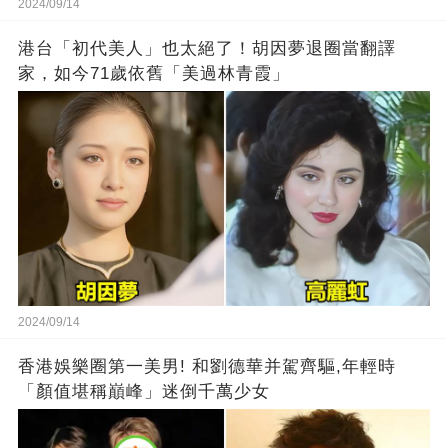
2024/09/14
港台「初代美人」也太絕了！胡因夢退圈當翻譯
家，如今71歲依舊「美過林青霞」
2024/09/14
香港娛樂圈第一美男! 和劉德華并駕齊驅,年輕時
「顏值堪稱巔峰」迷倒千萬少女