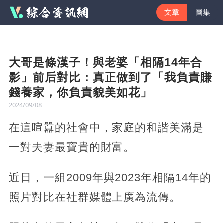
文章
圖集
大哥是條漢子！與老婆「相隔14年合
影」前后對比：真正做到了「我負責賺
錢養家，你負責貌美如花」
2024/09/08
在這喧囂的社會中，家庭的和諧美滿是
一對夫妻最寶貴的財富。
近日，一組2009年與2023年相隔14年的
照片對比在社群媒體上廣為流傳。