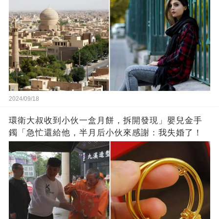
2024/09/18
環衛大叔收到小伙一盒月餅，拆開發現」嬰兒金手
鐲「急忙還給他，半月后小伙來感謝：我失婚了！