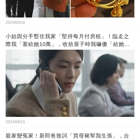
2024/09/16
小姑因分手暫住我家「堅持每月付房租」！臨走之
際我「塞給她10萬」，收拾屋子時我嚇傻「給她打
電話 」
2024/09/15
親家變冤家！新郎爸致詞「買母豬幫我生孫」，台