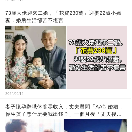
2024/09/12
73歲大佬迎來二婚，「花費230萬」迎娶22歲小嬌
妻，婚后生活卻苦不堪言
2024/09/12
妻子懷孕辭職休養零收入，丈夫質問「AA制婚姻，
你生孩子憑什麼要我出錢？」一個月後「丈夫後悔
不已」：錢我出一半