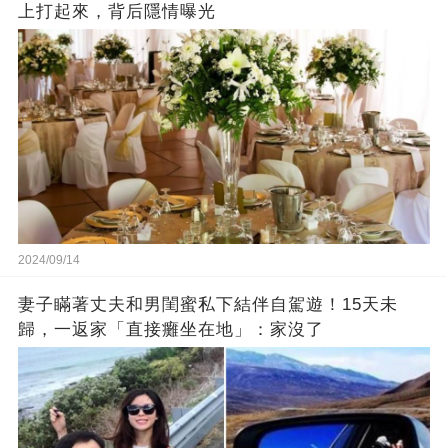
上打起來，背后隱情曝光
2024/09/14
妻子瞞著丈夫和男閨蜜私下結伴自駕遊！15天未
歸，一返家「直接癱坐在地」：家沒了