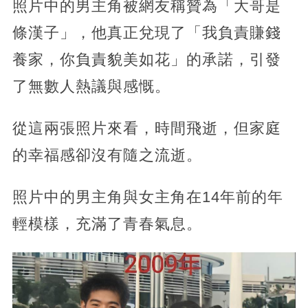
照片中的男主角被網友稱贊為「大哥是
條漢子」，他真正兌現了「我負責賺錢
養家，你負責貌美如花」的承諾，引發
了無數人熱議與感慨。
從這兩張照片來看，時間飛逝，但家庭
的幸福感卻沒有隨之流逝。
照片中的男主角與女主角在14年前的年
輕模樣，充滿了青春氣息。