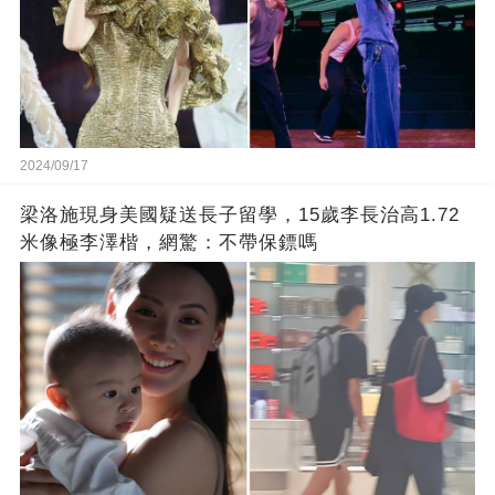
2024/09/17
梁洛施現身美國疑送長子留學，15歲李長治高1.72
米像極李澤楷，網驚：不帶保鏢嗎