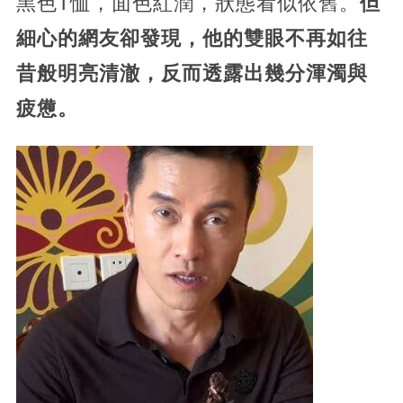
黑色T恤，面色紅潤，狀態看似依舊。
但
細心的網友卻發現，他的雙眼不再如往
昔般明亮清澈，反而透露出幾分渾濁與
疲憊。