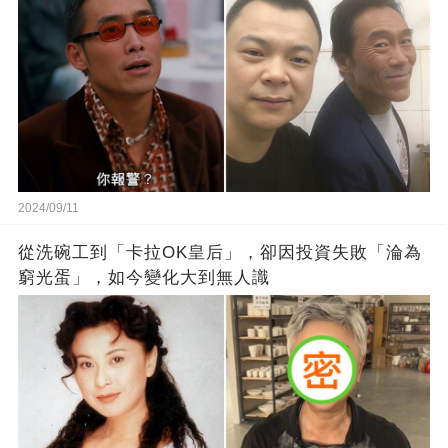
2024/09/11
從洗碗工到「卡拉OK皇后」，卻因投資失敗「淪為
窮光蛋」，如今變化大到無人識