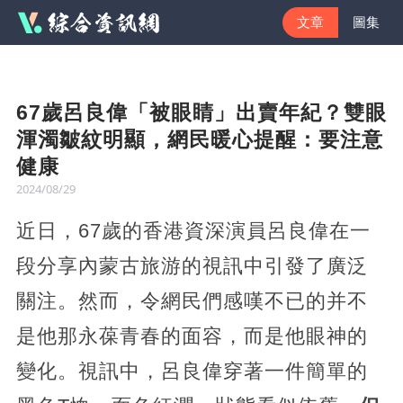
文章
圖集
67歲呂良偉「被眼睛」出賣年紀？雙眼
渾濁皺紋明顯，網民暖心提醒：要注意
健康
2024/08/29
近日，67歲的香港資深演員呂良偉在一
段分享內蒙古旅游的視訊中引發了廣泛
關注。然而，令網民們感嘆不已的并不
是他那永葆青春的面容，而是他眼神的
變化。視訊中，呂良偉穿著一件簡單的