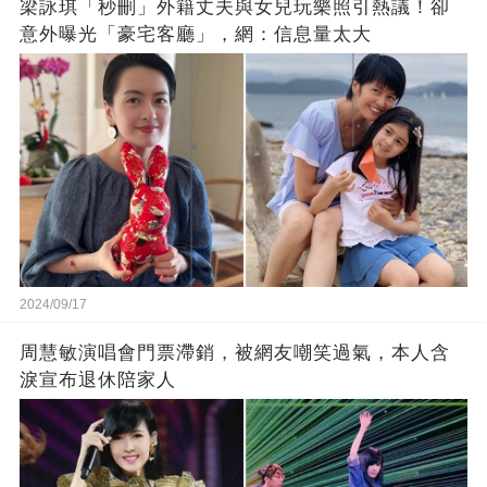
梁詠琪「秒刪」外籍丈夫與女兒玩樂照引熱議！卻
意外曝光「豪宅客廳」，網：信息量太大
2024/09/17
周慧敏演唱會門票滯銷，被網友嘲笑過氣，本人含
淚宣布退休陪家人