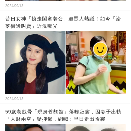
2024/09/13
昔日女神「搶走閨蜜老公」遭眾人熱議！如今「淪
落街邊叫賣」近況曝光
2024/09/13
59歲老戲骨「現身舊麵館」落魄寂寥，因妻子出軌
「人財兩空」疑抑鬱，網喊：早日走出陰霾