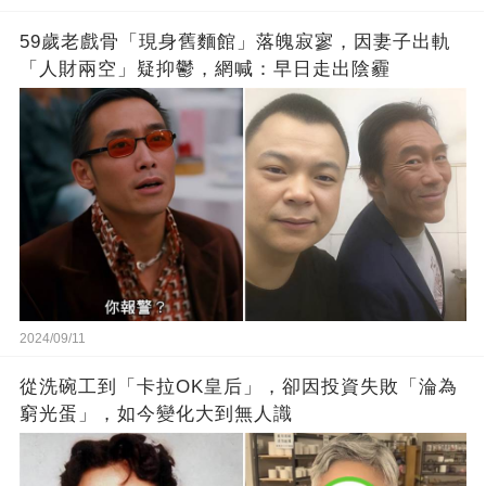
59歲老戲骨「現身舊麵館」落魄寂寥，因妻子出軌
「人財兩空」疑抑鬱，網喊：早日走出陰霾
2024/09/11
從洗碗工到「卡拉OK皇后」，卻因投資失敗「淪為
窮光蛋」，如今變化大到無人識