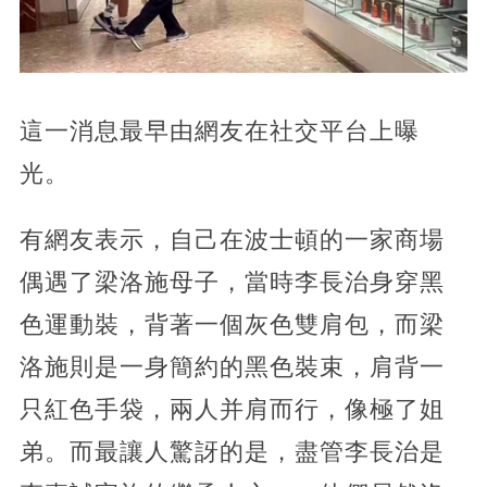
這一消息最早由網友在社交平台上曝
光。
有網友表示，自己在波士頓的一家商場
偶遇了梁洛施母子，當時李長治身穿黑
色運動裝，背著一個灰色雙肩包，而梁
洛施則是一身簡約的黑色裝束，肩背一
只紅色手袋，兩人并肩而行，
像極了姐
弟。而最讓人驚訝的是，盡管李長治是