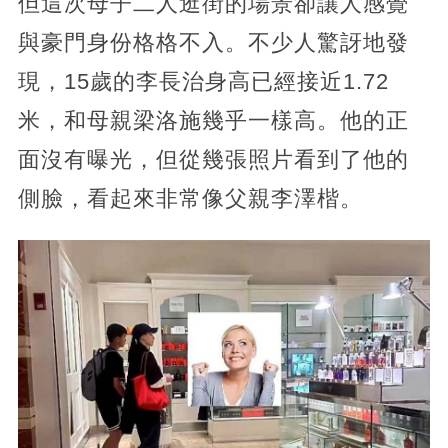
但這次母子二人逛街的場景卻讓人感覺
與豪門身份格格不入。不少人驚訝地發
現，15歲的李長治身高已經接近1.72
米，和母親梁洛施幾乎一樣高。他的正
面沒有曝光，但從幾張照片看到了他的
側臉，看起來非常像父親李澤楷。