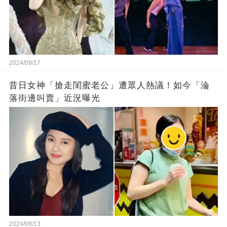
2024/09/17
昔日女神「搶走閨蜜老公」遭眾人熱議！如今「淪
落街邊叫賣」近況曝光
2024/09/13