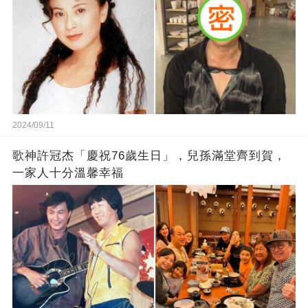
2024/09/11
歌神許冠杰「慶祝76歲生日」，兒孫滿堂齊到賀，
一家人十分溫馨幸福