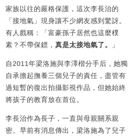
家族以往的嚴格保護，這次李長治的
「接地氣」現身讓不少網友感到驚訝。
有人戲稱：「富豪孫子居然也這麼樸
素？不帶保鏢，
真是太接地氣了。
」
自2011年梁洛施與李澤楷分手后，她獨
自承擔起撫養三個兒子的責任，盡管有
過短暫的復出拍攝影視作品，但她始終
將孩子的教育放在首位。
李長治作為長子，一直與母親關系親
密。早前有消息傳出，梁洛施為了兒子