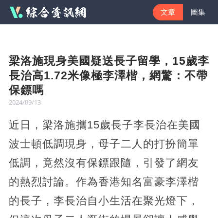
文章
圖集
梁洛施現身美國疑送長子留學，15歲李
長治高1.72米像極李澤楷，網驚：不帶
保鏢嗎
2024/09/13
近日，梁洛施攜15歲長子李長治在美國
波士頓低調現身，母子二人的打扮簡單
低調，竟然沒有保鏢跟隨，引發了網友
的熱烈討論。作為香港知名富豪李澤楷
的長子，李長治自小生活在聚光燈下，