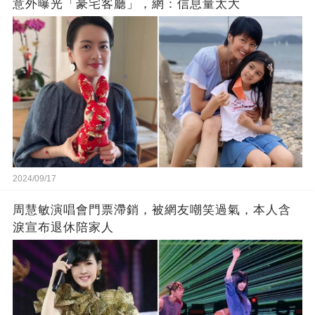
意外曝光「豪宅客廳」，網：信息量太大
2024/09/17
周慧敏演唱會門票滯銷，被網友嘲笑過氣，本人含
淚宣布退休陪家人