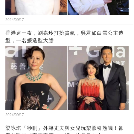
2024/09/17
香港這一夜，劉嘉玲打扮貴氣，吳君如白雪公主造
型，一名媛造型大膽
2024/09/17
梁詠琪「秒刪」外籍丈夫與女兒玩樂照引熱議！卻