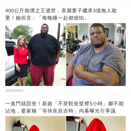
400公斤相撲之王過世，美麗妻子繼承3億無人敢
娶！她坦言：「每晚睡一起都很怕」
2024/09/03
一進門就罰坐！新娘「不穿鞋坐筐裡5小時」腳不能
沾地，婆家稱「等待良辰吉時」內幕曝光引爭議