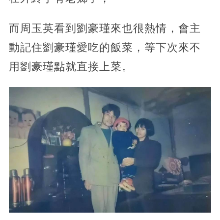
而周玉英看到劉豪瑾來也很熱情，會主
動記住劉豪瑾愛吃的飯菜，等下次來不
用劉豪瑾點就直接上菜。