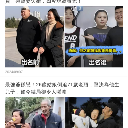
員」與嬌妻失婚，如今現狀曝光！
2024/09/07
最強爺孫戀！26歲姑娘倒追71歲老頭，堅決為他生
兒子，如今結局卻令人唏噓