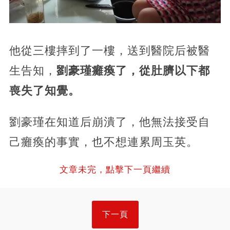
他從三樓摔到了一樓，送到醫院后被醫
生告知，
劉豪瑾癱瘓了，從肚臍以下都
喪失了知覺。
劉豪瑾在知道后崩潰了，他無法接受自
己癱瘓的事實，也不想連累周玉英。
文章未完，點擊下一頁繼續
下一頁