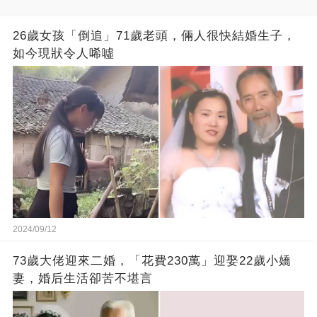
26歲女孩「倒追」71歲老頭，倆人很快結婚生子，
如今現狀令人唏噓
2024/09/12
73歲大佬迎來二婚，「花費230萬」迎娶22歲小嬌
妻，婚后生活卻苦不堪言