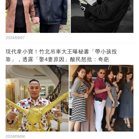
2024/09/07
現代韋小寶！竹北吊車大王曝秘書「帶小孩投
靠」，透露「娶4妻原因」酸民怒批：奇葩
2024/09/04