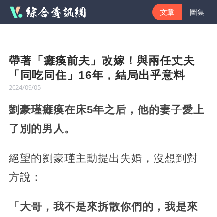
文章
圖集
帶著「癱瘓前夫」改嫁！與兩任丈夫
「同吃同住」16年，結局出乎意料
2024/09/05
劉豪瑾癱瘓在床5年之后，他的妻子愛上
了別的男人。
絕望的劉豪瑾主動提出失婚，沒想到對
方說：
「大哥，我不是來拆散你們的，我是來