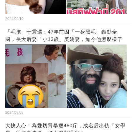
2024/09/10
「毛孩」于震環：47年前因「一身黑毛」轟動全
國，長大后娶「小13歲」美嬌妻，如今他怎麼樣了
2024/09/09
大快人心！為愛切胃暴瘦480斤，成名后出軌「女學