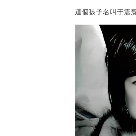
這個孩子名叫于震寰，