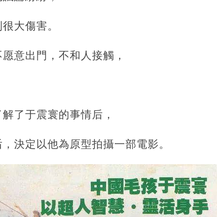
到很大傷害。
意出門，不和人接觸，‍‍‍
解了于震寰的事情后，‍‍
后，決定以他為原型拍攝一部電影。