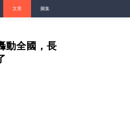
文章
圖集
轟動全國，長
了