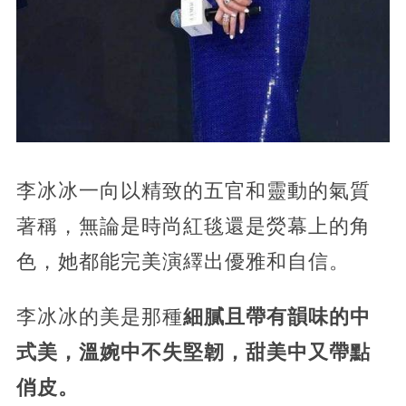
李冰冰一向以精致的五官和靈動的氣質
著稱，
無論是時尚紅毯還是熒幕上的角
色，她都能完美演繹出優雅和自信。
李冰冰的美是那種
細膩且帶有韻味的中
式美，溫婉中不失堅韌，甜美中又帶點
俏皮。