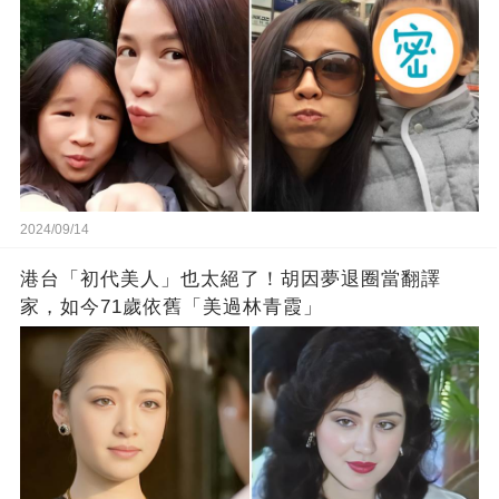
2024/09/14
港台「初代美人」也太絕了！胡因夢退圈當翻譯
家，如今71歲依舊「美過林青霞」