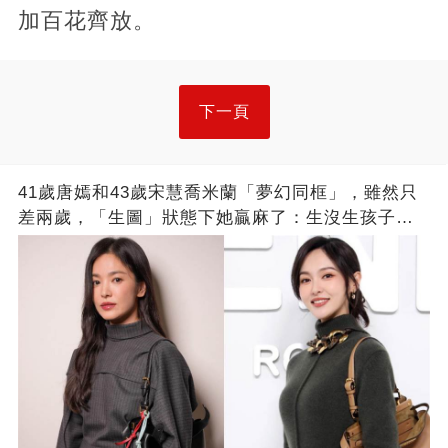
加百花齊放。
下一頁
41歲唐嫣和43歲宋慧喬米蘭「夢幻同框」，雖然只
差兩歲，「生圖」狀態下她贏麻了：生沒生孩子一
目了然