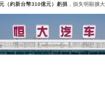
億元（約新台幣310億元）虧損
，損失明顯擴