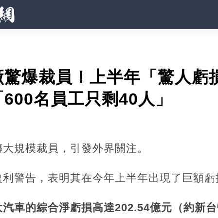
驚爆裁員！上半年「驚人虧損
600名員工只剩40人」
傳大規模裁員，引發外界關注。
盈利警告，表明其在今年上半年出現了巨額虧
大汽車的綜合淨虧損高達202.54億元（約新台