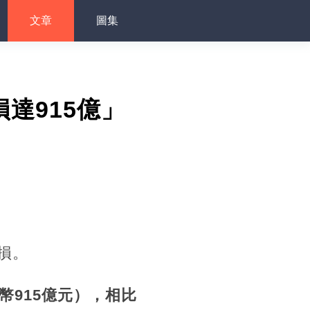
文章
圖集
達915億」
損。
幣915億元），相比